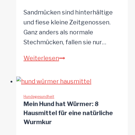
einfache
Experten-
Sandmücken sind hinterhältige
Tipps
und fiese kleine Zeitgenossen.
Ganz anders als normale
Stechmücken, fallen sie nur…
Sandmücke
Weiterlesen
beim
Hund
–
die
Hundegesundheit
Mein Hund hat Würmer: 8
unsichtbare
Hausmittel für eine natürliche
Gefahr
Wurmkur
im