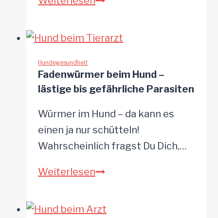
Läuse
Weiterlesen
beim
Hund
–
seltene
Hundegesundheit
Fadenwürmer beim Hund –
Parasiten
lästige bis gefährliche Parasiten
Würmer im Hund – da kann es
einen ja nur schütteln!
Wahrscheinlich fragst Du Dich,…
Fadenwürmer
Weiterlesen
beim
Hund