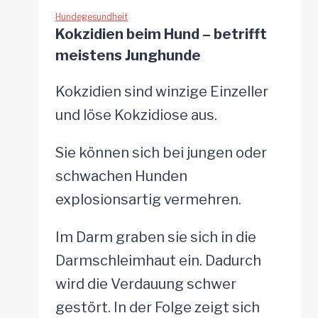
Was
Hundegesundheit
Kokzidien beim Hund – betrifft
kann
meistens Junghunde
ich
tun?
Kokzidien sind winzige Einzeller
und löse Kokzidiose aus.
Sie können sich bei jungen oder
schwachen Hunden
explosionsartig vermehren.
Im Darm graben sie sich in die
Darmschleimhaut ein. Dadurch
wird die Verdauung schwer
gestört. In der Folge zeigt sich