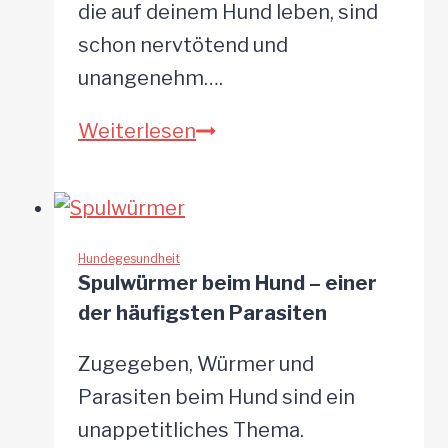
erkannt
die auf deinem Hund leben, sind
schon nervtötend und
unangenehm….
Hakenwürmer
Weiterlesen
beim
Hund
–
ungebetener
Hundegesundheit
Spulwürmer beim Hund – einer
Gast
der häufigsten Parasiten
im
Darm
Zugegeben, Würmer und
Parasiten beim Hund sind ein
unappetitliches Thema.