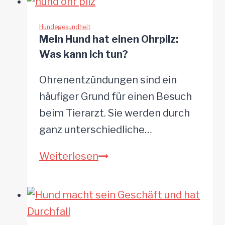
Würmer!
Habe
Hundegesundheit
Mein Hund hat einen Ohrpilz:
ich
Was kann ich tun?
mich
angesteckt?
Ohrenentzündungen sind ein
häufiger Grund für einen Besuch
beim Tierarzt. Sie werden durch
ganz unterschiedliche…
Mein
Weiterlesen
Hund
hat
einen
Ohrpilz: