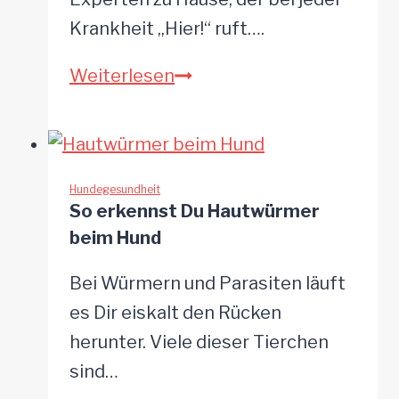
Krankheit „Hier!“ ruft….
Pilzimpfung
Weiterlesen
beim
Hund:
wie
sie
Hundegesundheit
So erkennst Du Hautwürmer
funktioniert
beim Hund
und
ob
Bei Würmern und Parasiten läuft
sie
es Dir eiskalt den Rücken
für
herunter. Viele dieser Tierchen
dich
sind…
sinnvoll