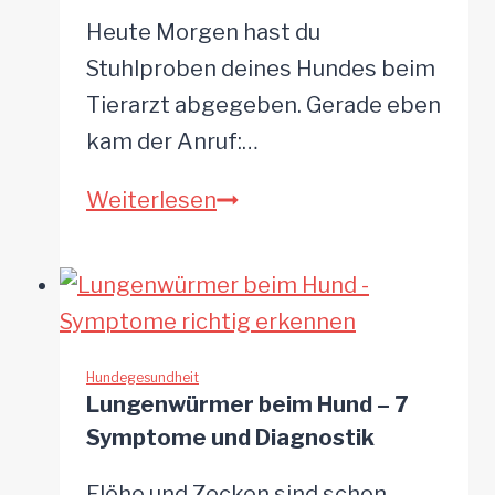
Heute Morgen hast du
Stuhlproben deines Hundes beim
Tierarzt abgegeben. Gerade eben
kam der Anruf:…
Dein
Weiterlesen
Hund
hat
Lungenwürmer?
3
Behandlungsmethoden
Hundegesundheit
Lungenwürmer beim Hund – 7
um
Symptome und Diagnostik
sie
wieder
Flöhe und Zecken sind schon