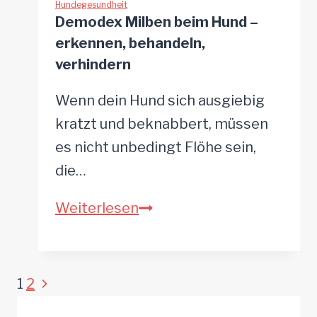
Läusealarm
Hundegesundheit
Demodex Milben beim Hund –
erkennen, behandeln,
verhindern
Wenn dein Hund sich ausgiebig
kratzt und beknabbert, müssen
es nicht unbedingt Flöhe sein,
die…
Demodex
Weiterlesen
Milben
beim
Hund
Seitennavigation
Nächste
1
2
–
Seite