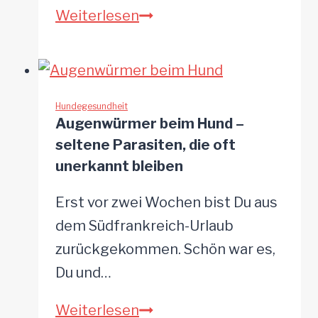
So
Weiterlesen
ist
erkennst
Du
Hautwürmer
beim
Hundegesundheit
Augenwürmer beim Hund –
Hund
seltene Parasiten, die oft
unerkannt bleiben
Erst vor zwei Wochen bist Du aus
dem Südfrankreich-Urlaub
zurückgekommen. Schön war es,
Du und…
Augenwürmer
Weiterlesen