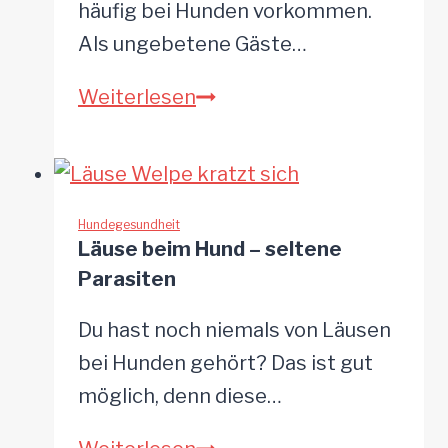
Wurmkur
häufig bei Hunden vorkommen.
Als ungebetene Gäste…
Peitschenwürmer
Weiterlesen
beim
Hund
–
ein
Hundegesundheit
Läuse beim Hund – seltene
häufiger
Parasiten
Darmparasit
Du hast noch niemals von Läusen
bei Hunden gehört? Das ist gut
möglich, denn diese…