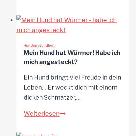
beim
Hund
–
seltene
Parasiten,
Hundegesundheit
Mein Hund hat Würmer! Habe ich
die
mich angesteckt?
oft
unerkannt
Ein Hund bringt viel Freude in dein
bleiben
Leben… Er weckt dich mit einem
dicken Schmatzer,…
Mein
Weiterlesen
Hund
hat