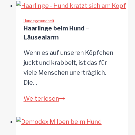
Hund
–
wenn
Hundegesundheit
Haarlinge beim Hund –
es
Läusealarm
juckt
und
Wenn es auf unseren Köpfchen
beißt
juckt und krabbelt, ist das für
viele Menschen unerträglich.
Die…
Haarlinge
Weiterlesen
beim
Hund
–