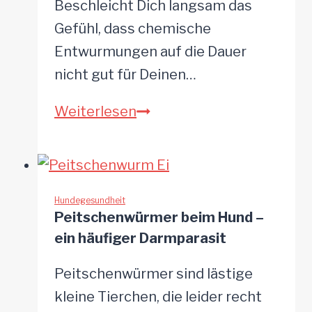
Beschleicht Dich langsam das
Urlaub
Gefühl, dass chemische
Entwurmungen auf die Dauer
nicht gut für Deinen…
Mein
Weiterlesen
Hund
hat
Würmer:
8
Hundegesundheit
Peitschenwürmer beim Hund –
Hausmittel
ein häufiger Darmparasit
für
eine
Peitschenwürmer sind lästige
natürliche
kleine Tierchen, die leider recht