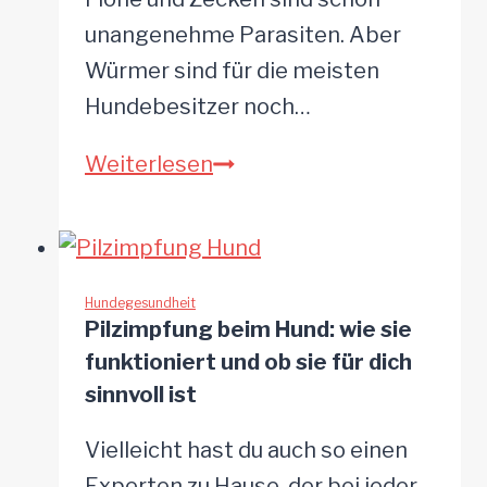
loszuwerden
unangenehme Parasiten. Aber
Würmer sind für die meisten
Hundebesitzer noch…
Lungenwürmer
Weiterlesen
beim
Hund
–
7
Hundegesundheit
Pilzimpfung beim Hund: wie sie
Symptome
funktioniert und ob sie für dich
und
sinnvoll ist
Diagnostik
Vielleicht hast du auch so einen
Experten zu Hause, der bei jeder