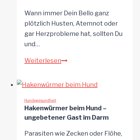
Wann immer Dein Bello ganz
plötzlich Husten, Atemnot oder
gar Herzprobleme hat, sollten Du
und…
Lungenwürmer
Weiterlesen
beim
Hund
–
im
Hundegesundheit
Hakenwürmer beim Hund –
Anfangsstadium
ungebetener Gast im Darm
oft
nicht
Parasiten wie Zecken oder Flöhe,