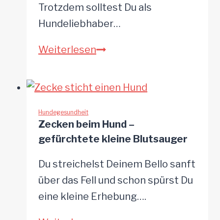
Trotzdem solltest Du als
Hundeliebhaber…
Spulwürmer
Weiterlesen
beim
Hund
–
einer
Hundegesundheit
Zecken beim Hund –
der
gefürchtete kleine Blutsauger
häufigsten
Parasiten
Du streichelst Deinem Bello sanft
über das Fell und schon spürst Du
eine kleine Erhebung….