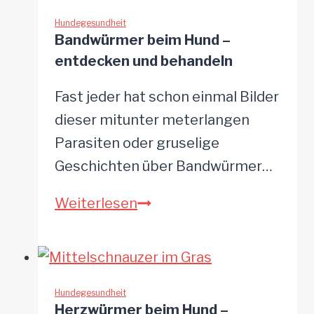
–
lästige
Hundegesundheit
Bandwürmer beim Hund –
bis
entdecken und behandeln
gefährliche
Parasiten
Fast jeder hat schon einmal Bilder
dieser mitunter meterlangen
Parasiten oder gruselige
Geschichten über Bandwürmer…
Bandwürmer
Weiterlesen
beim
Hund
–
entdecken
Hundegesundheit
Herzwürmer beim Hund –