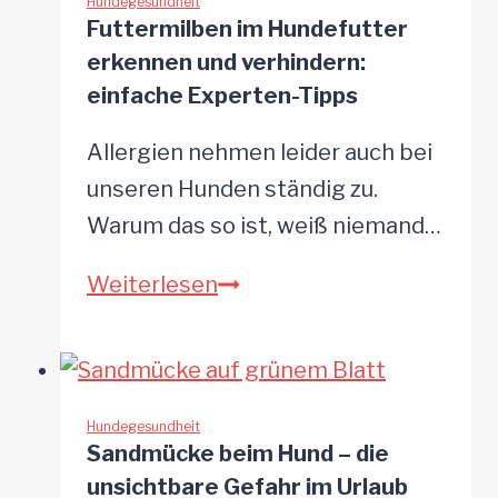
betrifft
Hundegesundheit
Futtermilben im Hundefutter
meistens
erkennen und verhindern:
Junghunde
einfache Experten-Tipps
Allergien nehmen leider auch bei
unseren Hunden ständig zu.
Warum das so ist, weiß niemand…
Futtermilben
Weiterlesen
im
Hundefutter
erkennen
und
Hundegesundheit
Sandmücke beim Hund – die
verhindern:
unsichtbare Gefahr im Urlaub