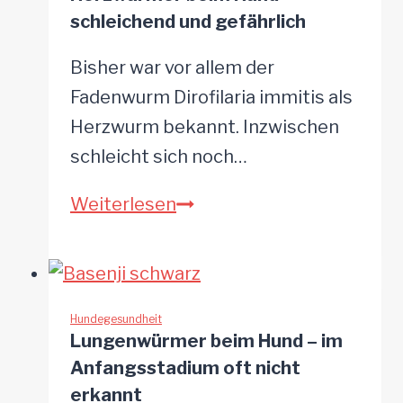
und
schleichend und gefährlich
behandeln
Bisher war vor allem der
Fadenwurm Dirofilaria immitis als
Herzwurm bekannt. Inzwischen
schleicht sich noch…
Herzwürmer
Weiterlesen
beim
Hund
–
schleichend
Hundegesundheit
Lungenwürmer beim Hund – im
und
Anfangsstadium oft nicht
gefährlich
erkannt