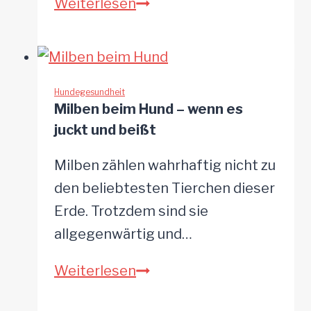
Zecken
Weiterlesen
beim
Hund
–
gefürchtete
Hundegesundheit
Milben beim Hund – wenn es
kleine
juckt und beißt
Blutsauger
Milben zählen wahrhaftig nicht zu
den beliebtesten Tierchen dieser
Erde. Trotzdem sind sie
allgegenwärtig und…
Milben
Weiterlesen
beim