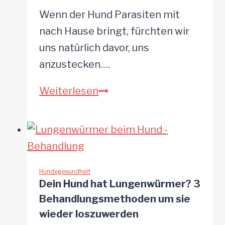
Wenn der Hund Parasiten mit
nach Hause bringt, fürchten wir
uns natürlich davor, uns
anzustecken….
Können
Weiterlesen
Lungenwürmer
vom
Hund
auf
den
Hundegesundheit
Dein Hund hat Lungenwürmer? 3
Menschen
Behandlungsmethoden um sie
übertragen
wieder loszuwerden
werden?