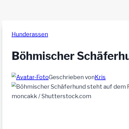
Hunderassen
Böhmischer Schäferh
Geschrieben von
Kris
moncakk / Shutterstock.com