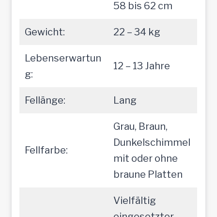
58 bis 62 cm
Gewicht:
22 – 34 kg
Lebenserwartun
12 – 13 Jahre
g:
Fellänge:
Lang
Grau, Braun,
Dunkelschimmel
Fellfarbe:
mit oder ohne
braune Platten
Vielfältig
eingesetzter