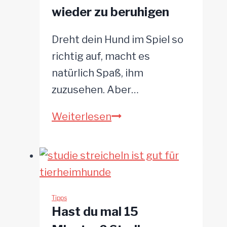
wieder zu beruhigen
anderen?
Dreht dein Hund im Spiel so
richtig auf, macht es
natürlich Spaß, ihm
zuzusehen. Aber…
7
Weiterlesen
Tipps,
um
deinen
aufgedrehten
Hund
Tipps
Hast du mal 15
wieder