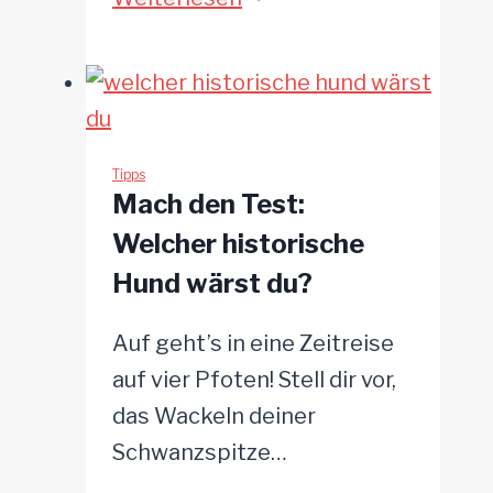
von
Tipps,
Tierheimhunden
wie
verbessern
du
können
deinem
sehgeschwächten
Tipps
Mach den Test:
Senior
Welcher historische
das
Hund wärst du?
Leben
leichter
Auf geht’s in eine Zeitreise
machst
auf vier Pfoten! Stell dir vor,
das Wackeln deiner
Schwanzspitze…