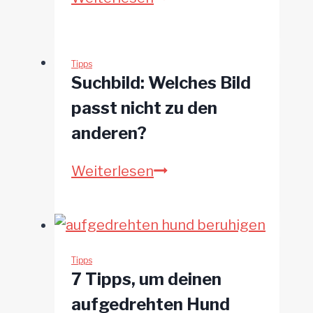
braucht
Dein
Seniorhund
Tipps
Suchbild: Welches Bild
Spezialfutter?
passt nicht zu den
Anzeichen
anderen?
und
Empfehlungen
Suchbild:
Weiterlesen
für
Welches
die
Bild
richtige
passt
Ernährung
nicht
Tipps
7 Tipps, um deinen
zu
aufgedrehten Hund
den