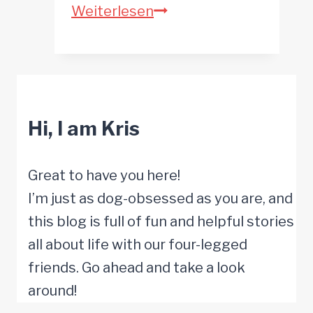
Mach
Weiterlesen
den
Test:
Welcher
historische
Hi, I am Kris
Hund
wärst
du?
Great to have you here!
I’m just as dog-obsessed as you are, and
this blog is full of fun and helpful stories
all about life with our four-legged
friends. Go ahead and take a look
around!