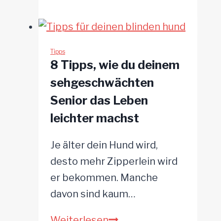
du
mal
15
Minuten?
Tipps
8 Tipps, wie du deinem
Studie
sehgeschwächten
beweist,
Senior das Leben
dass
leichter machst
wenige
Minuten
Je älter dein Hund wird,
streicheln
desto mehr Zipperlein wird
am
er bekommen. Manche
Tag
davon sind kaum…
das
Wohlbefinden
8
Weiterlesen