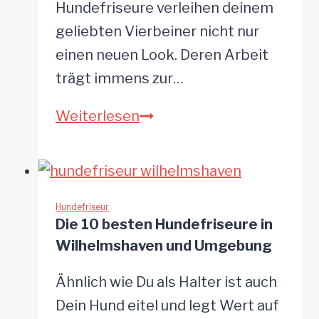
Umgebung
Hundefriseure verleihen deinem
geliebten Vierbeiner nicht nur
einen neuen Look. Deren Arbeit
trägt immens zur…
Die
Weiterlesen
10
besten
Hundefriseure
in
Hundefriseur
Die 10 besten Hundefriseure in
Vechta
Wilhelmshaven und Umgebung
und
Umgebung
Ähnlich wie Du als Halter ist auch
Dein Hund eitel und legt Wert auf