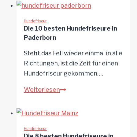
besten
Hundefriseure
in
Hundefriseur
Die 10 besten Hundefriseure in
Osnabrück
Paderborn
Steht das Fell wieder einmal in alle
Richtungen, ist die Zeit für einen
Hundefriseur gekommen….
Die
Weiterlesen
10
besten
Hundefriseure
in
Hundefriseur
Die 8 besten Hundefriseure in