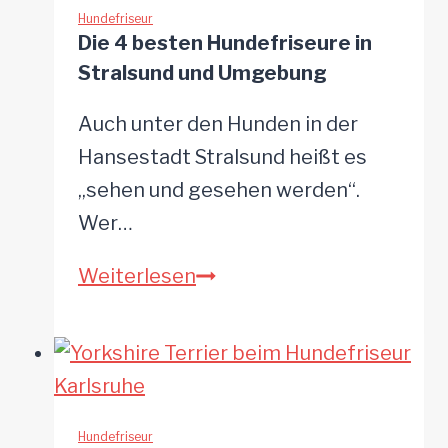
in
Hundefriseur
Die 4 besten Hundefriseure in
Salzgitter
Stralsund und Umgebung
Auch unter den Hunden in der
Hansestadt Stralsund heißt es
„sehen und gesehen werden“.
Wer…
Die
Weiterlesen
4
besten
Hundefriseure
in
Stralsund
Hundefriseur