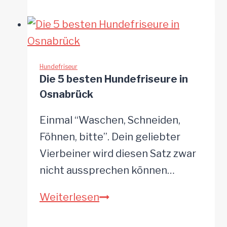
9
besten
Hundefriseure
in
Bünde
Hundefriseur
Die 5 besten Hundefriseure in
und
Osnabrück
Umgebung
Einmal “Waschen, Schneiden,
Föhnen, bitte”. Dein geliebter
Vierbeiner wird diesen Satz zwar
nicht aussprechen können…
Die
Weiterlesen
5