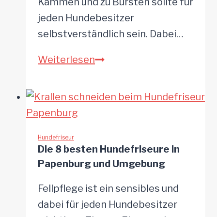
Kämmen und zu Bürsten sollte für
jeden Hundebesitzer
selbstverständlich sein. Dabei…
Die
Weiterlesen
9
besten
Hundefriseure
in
Wolfsburg
Hundefriseur
Die 8 besten Hundefriseure in
und
Papenburg und Umgebung
Umgebung
Fellpflege ist ein sensibles und
dabei für jeden Hundebesitzer