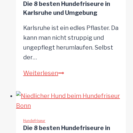
Die 8 besten Hundefriseure in
und
Karlsruhe und Umgebung
Umgebung
Karlsruhe ist ein edles Pflaster. Da
kann man nicht struppig und
ungepflegt herumlaufen. Selbst
der…
Die
Weiterlesen
8
besten
Hundefriseure
in
Karlsruhe
Hundefriseur
Die 8 besten Hundefriseure in
und