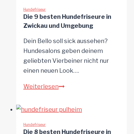
Hundefriseure
in
Hundefriseur
Die 9 besten Hundefriseure in
Lippstadt
Zwickau und Umgebung
und
Umgebung
Dein Bello soll sick aussehen?
Hundesalons geben deinem
geliebten Vierbeiner nicht nur
einen neuen Look….
Die
Weiterlesen
9
besten
Hundefriseure
in
Hundefriseur
Die 8 besten Hundefriseure in