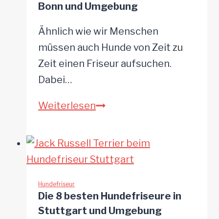
Bonn und Umgebung
Umgebung
Ähnlich wie wir Menschen
müssen auch Hunde von Zeit zu
Zeit einen Friseur aufsuchen.
Dabei…
Die
Weiterlesen
8
besten
Hundefriseure
in
Bonn
Hundefriseur
Die 8 besten Hundefriseure in
und
Stuttgart und Umgebung
Umgebung