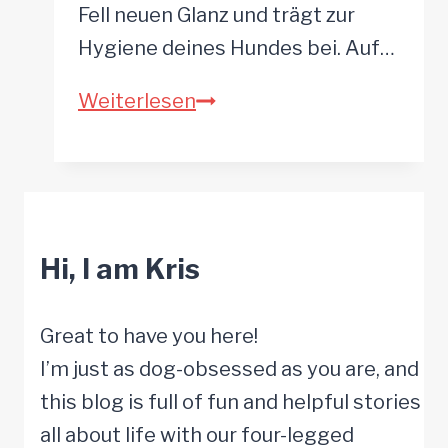
Fell neuen Glanz und trägt zur
Hygiene deines Hundes bei. Auf…
Die
Weiterlesen
7
besten
Hundefriseure
in
Hi, I am Kris
Heidelberg
und
Umgebung
Great to have you here!
I’m just as dog-obsessed as you are, and
this blog is full of fun and helpful stories
all about life with our four-legged