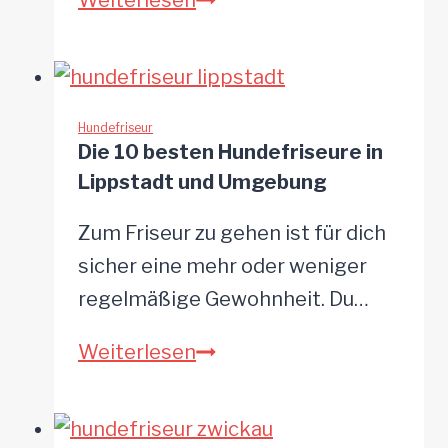
Weiterlesen
11
besten
Hundefriseure
in
Hundefriseur
Die 10 besten Hundefriseure in
Offenburg
Lippstadt und Umgebung
und
Umgebung
Zum Friseur zu gehen ist für dich
sicher eine mehr oder weniger
regelmäßige Gewohnheit. Du…
Die
Weiterlesen
10
besten