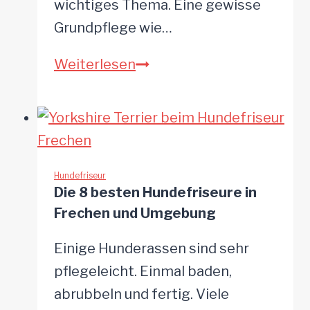
wichtiges Thema. Eine gewisse
Grundpflege wie…
Die
Weiterlesen
8
besten
Hundefriseure
in
Papenburg
Hundefriseur
Die 8 besten Hundefriseure in
und
Frechen und Umgebung
Umgebung
Einige Hunderassen sind sehr
pflegeleicht. Einmal baden,
abrubbeln und fertig. Viele