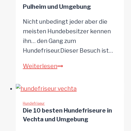
Zwickau
Pulheim und Umgebung
und
Umgebung
Nicht unbedingt jeder aber die
meisten Hundebesitzer kennen
ihn… den Gang zum
Hundefriseur.Dieser Besuch ist…
Die
Weiterlesen
8
besten
Hundefriseure
in
Hundefriseur
Die 10 besten Hundefriseure in
Pulheim
Vechta und Umgebung
und