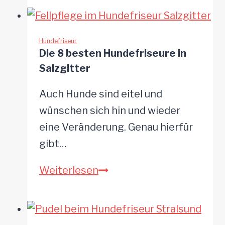
besten
Hundefriseure
in
Hundefriseur
Die 8 besten Hundefriseure in
Cottbus
Salzgitter
und
Umgebung
Auch Hunde sind eitel und
wünschen sich hin und wieder
eine Veränderung. Genau hierfür
gibt…
Die
Weiterlesen
8
besten
Hundefriseure