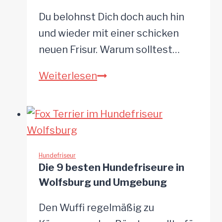
Du belohnst Dich doch auch hin
und wieder mit einer schicken
neuen Frisur. Warum solltest…
Die
Weiterlesen
8
besten
Hundefriseure
in
Stuttgart
Hundefriseur
Die 9 besten Hundefriseure in
und
Wolfsburg und Umgebung
Umgebung
Den Wuffi regelmäßig zu