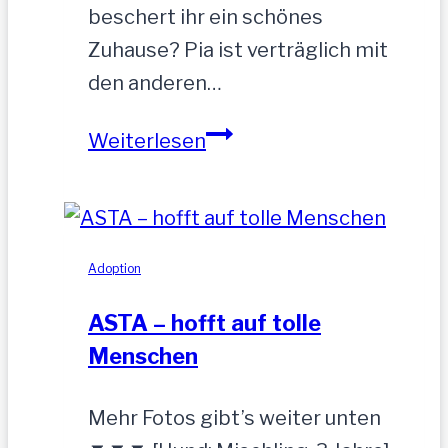
beschert ihr ein schönes
Zuhause? Pia ist verträglich mit
den anderen…
PIA-
Weiterlesen
zutrauliche
Hündin,52
cm
Adoption
ASTA – hofft auf tolle
Menschen
Mehr Fotos gibt’s weiter unten