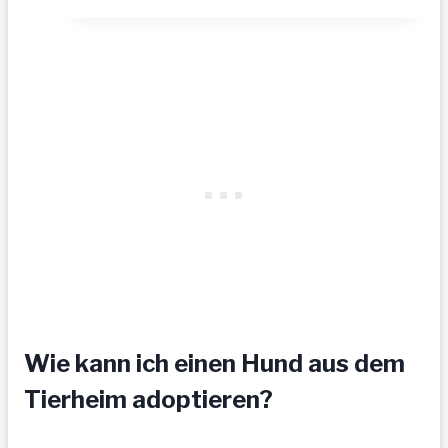
hofft
auf
tolle
Menschen
Wie kann ich einen Hund aus dem
Tierheim adoptieren?