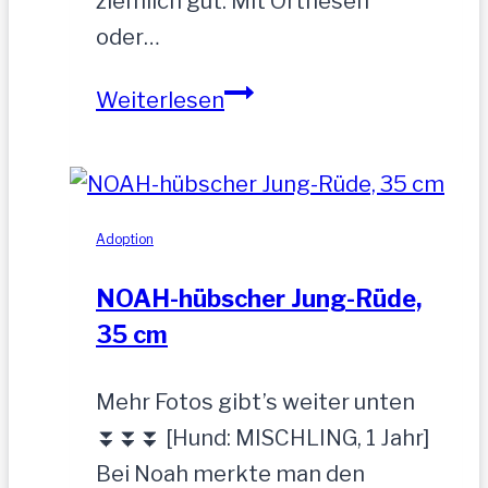
ziemlich gut. Mit Orthesen
oder…
Sandu
Weiterlesen
–
Gnadenbrotplatz
gesucht
Adoption
NOAH-hübscher Jung-Rüde,
35 cm
Mehr Fotos gibt’s weiter unten
⏬⏬⏬ [Hund: MISCHLING, 1 Jahr]
Bei Noah merkte man den