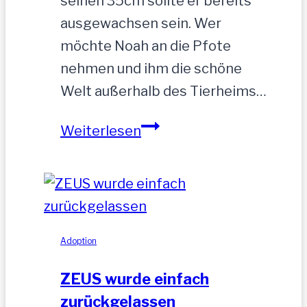
seinen 35cm sollte er bereits
ausgewachsen sein. Wer
möchte Noah an die Pfote
nehmen und ihm die schöne
Welt außerhalb des Tierheims…
NOAH-
Weiterlesen
hübscher
Jung-
Rüde,
35
cm
Adoption
ZEUS wurde einfach
zurückgelassen