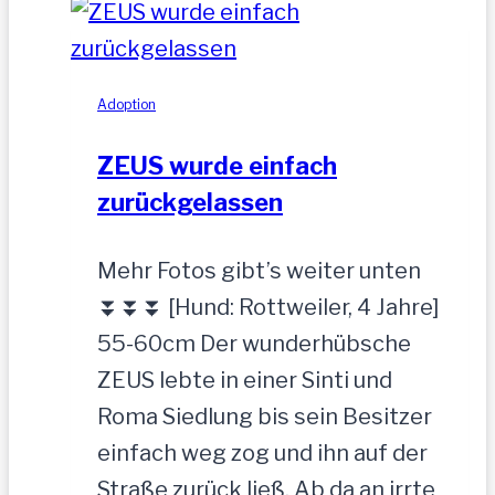
Rüde,
35
cm
Adoption
ZEUS wurde einfach
zurückgelassen
Mehr Fotos gibt’s weiter unten
⏬⏬⏬ [Hund: Rottweiler, 4 Jahre]
55-60cm Der wunderhübsche
ZEUS lebte in einer Sinti und
Roma Siedlung bis sein Besitzer
einfach weg zog und ihn auf der
Straße zurück ließ. Ab da an irrte