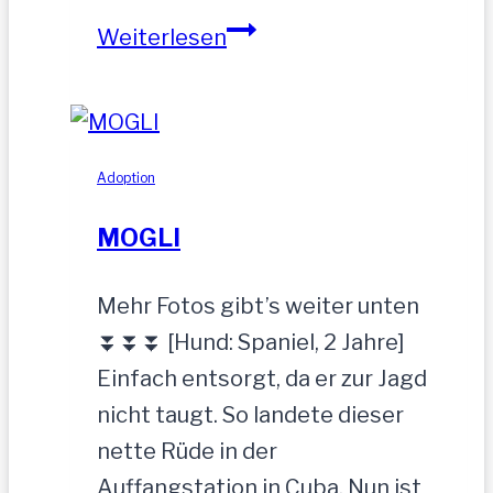
ZEUS
Weiterlesen
wurde
einfach
zurückgelassen
Adoption
MOGLI
Mehr Fotos gibt’s weiter unten
⏬⏬⏬ [Hund: Spaniel, 2 Jahre]
Einfach entsorgt, da er zur Jagd
nicht taugt. So landete dieser
nette Rüde in der
Auffangstation in Cuba. Nun ist