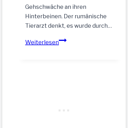
Gehschwäche an ihren
Hinterbeinen. Der rumänische
Tierarzt denkt, es wurde durch…
ASTA
Weiterlesen
–
hofft
auf
tolle
Menschen