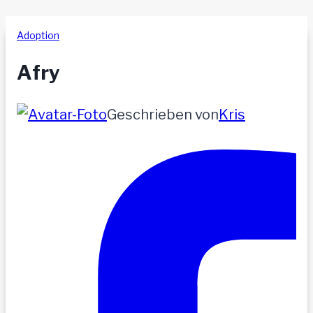
Adoption
Afry
Geschrieben von
Kris