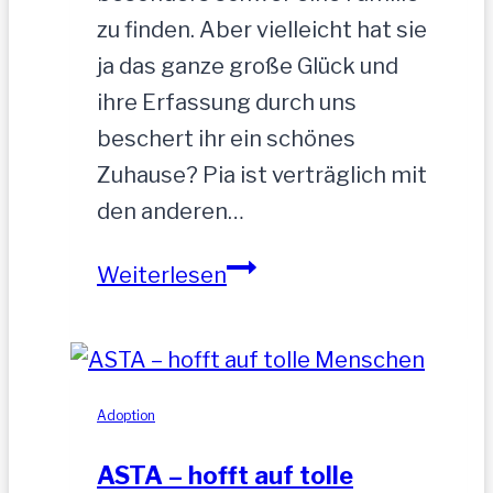
zu finden. Aber vielleicht hat sie
ja das ganze große Glück und
ihre Erfassung durch uns
beschert ihr ein schönes
Zuhause? Pia ist verträglich mit
den anderen…
PIA-
Weiterlesen
zutrauliche
Hündin,52
cm
Adoption
ASTA – hofft auf tolle