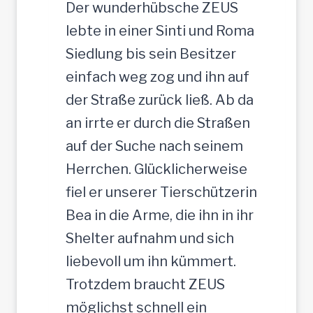
e
t
Der wunderhübsche ZEUS
r
lebte in einer Sinti und Roma
J
Siedlung bis sein Besitzer
u
einfach weg zog und ihn auf
n
der Straße zurück ließ. Ab da
g
an irrte er durch die Straßen
-
auf der Suche nach seinem
R
Herrchen. Glücklicherweise
ü
fiel er unserer Tierschützerin
d
Bea in die Arme, die ihn in ihr
e
Shelter aufnahm und sich
,
liebevoll um ihn kümmert.
3
Trotzdem braucht ZEUS
5
möglichst schnell ein