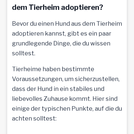
t
dem Tierheim adoptieren?
o
Bevor du einen Hund aus dem Tierheim
l
adoptieren kannst, gibt es ein paar
l
grundlegende Dinge, die du wissen
e
solltest.
M
e
Tierheime haben bestimmte
n
Voraussetzungen, um sicherzustellen,
s
dass der Hund in ein stabiles und
c
liebevolles Zuhause kommt. Hier sind
h
einige der typischen Punkte, auf die du
e
achten solltest:
n