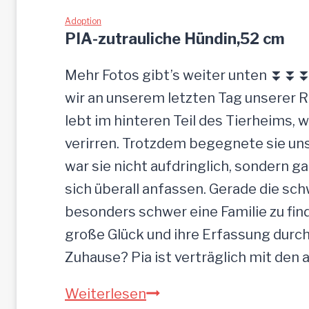
L
c
I
Adoption
k
PIA-zutrauliche Hündin,52 cm
g
e
Mehr Fotos gibt’s weiter unten ⏬⏬⏬ 
l
wir an unserem letzten Tag unserer 
a
lebt im hinteren Teil des Tierheims, 
s
verirren. Trotzdem begegnete sie uns
s
war sie nicht aufdringlich, sondern ga
e
sich überall anfassen. Gerade die s
n
besonders schwer eine Familie zu finde
große Glück und ihre Erfassung durch
Zuhause? Pia ist verträglich mit den
P
Weiterlesen