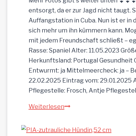
Mehr Fotos gibt’s weiter unten ⏬⏬⏬ [
d
entsorgt, da er zur Jagd nicht taugt. 
e
Auffangstation in Cuba. Nun ist er i
e
sich mehr um ihn kümmern kann. Mogli 
i
mit jedem Freundschaft schließt – e
n
Rasse: Spaniel Alter: 11.05.2023 Grö
f
Herkunftsland: Portugal Gesundheit Gei
a
Entwurmt: ja Mittelmeercheck: ja – B
c
22.02.2025 Eintrag vom: 29.01.2025 A
h
Pflegestelle: Frosch, Antje Pflegeste
z
M
Weiterlesen
u
O
r
G
ü