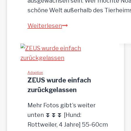
ausgewachsen sein. Wer möchte Noah
o
schöne Welt außerhalb des Tierhei
t
N
Weiterlesen
p
O
l
A
a
H
t
-
z
h
Adoption
g
ZEUS wurde einfach
ü
e
zurückgelassen
b
s
s
u
Mehr Fotos gibt’s weiter
c
c
unten ⏬⏬⏬ [Hund:
h
h
Rottweiler, 4 Jahre] 55-60cm