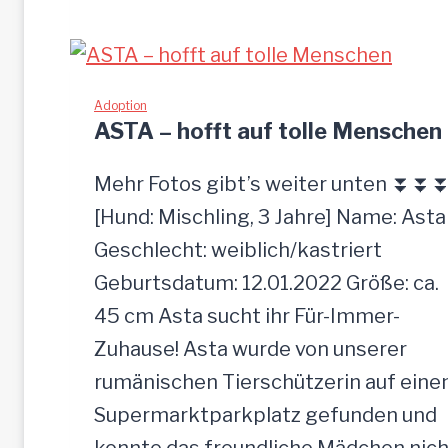
I
A
-
z
Adoption
ASTA – hofft auf tolle Menschen
u
t
Mehr Fotos gibt’s weiter unten ⏬⏬
r
[Hund: Mischling, 3 Jahre] Name: Asta
a
Geschlecht: weiblich/kastriert
u
Geburtsdatum: 12.01.2022 Größe: ca.
l
45 cm Asta sucht ihr Für-Immer-
i
Zuhause! Asta wurde von unserer
c
rumänischen Tierschützerin auf ein
h
Supermarktparkplatz gefunden und
e
konnte das freundliche Mädchen nich