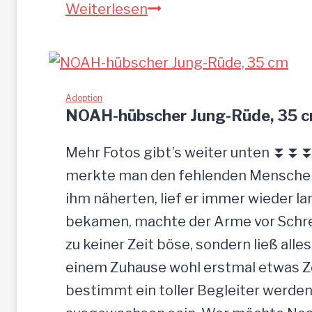
S
Weiterlesen
a
n
d
u
Adoption
NOAH-hübscher Jung-Rüde, 35 
–
G
Mehr Fotos gibt’s weiter unten ⏬⏬⏬ 
n
merkte man den fehlenden Menschenk
a
ihm näherten, lief er immer wieder la
d
bekamen, machte der Arme vor Schrec
e
zu keiner Zeit böse, sondern ließ alle
n
einem Zuhause wohl erstmal etwas Zei
b
bestimmt ein toller Begleiter werden.
r