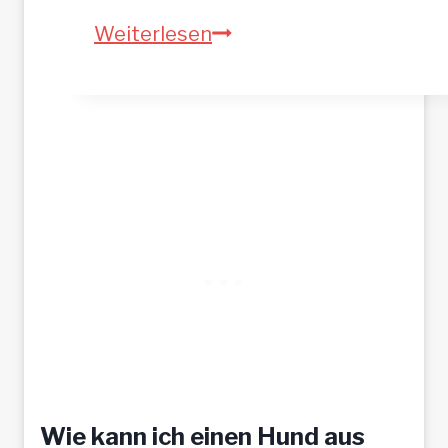
A
Weiterlesen
S
T
A
–
h
o
f
f
t
a
u
f
Wie kann ich einen Hund aus