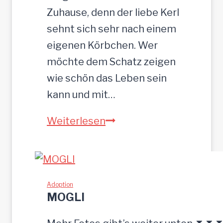
c
Zuhause, denn der liebe Kerl
m
sehnt sich sehr nach einem
eigenen Körbchen. Wer
möchte dem Schatz zeigen
wie schön das Leben sein
kann und mit…
Z
Weiterlesen
E
U
S
w
Adoption
MOGLI
u
r