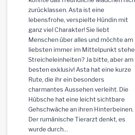
H
zurücklassen. Asta ist eine
ü
lebensfrohe, verspielte Hündin mit
n
ganz viel Charakter! Sie liebt
d
Menschen über alles und möchte am
i
liebsten immer im Mittelpunkt stehe
n
Streicheleinheiten? Ja bitte, aber am
,
besten exklusiv! Asta hat eine kurze
5
Rute, die ihr ein besonders
2
charmantes Aussehen verleiht. Die
c
Hübsche hat eine leicht sichtbare
m
Gehschwäche an ihren Hinterbeinen.
Der rumänische Tierarzt denkt, es
wurde durch…