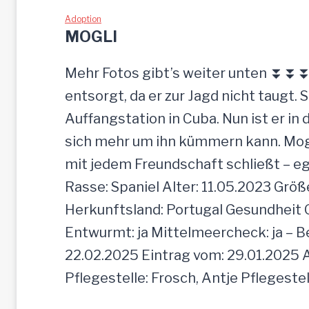
w
Adoption
MOGLI
u
r
Mehr Fotos gibt’s weiter unten ⏬⏬⏬ [
d
entsorgt, da er zur Jagd nicht taugt. 
e
Auffangstation in Cuba. Nun ist er i
e
sich mehr um ihn kümmern kann. Mogli 
i
mit jedem Freundschaft schließt – e
n
Rasse: Spaniel Alter: 11.05.2023 Grö
f
Herkunftsland: Portugal Gesundheit Gei
a
Entwurmt: ja Mittelmeercheck: ja – B
c
22.02.2025 Eintrag vom: 29.01.2025 A
h
Pflegestelle: Frosch, Antje Pflegeste
z