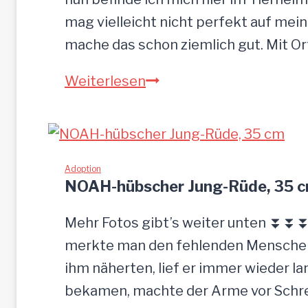
mag vielleicht nicht perfekt auf mein
mache das schon ziemlich gut. Mit O
S
Weiterlesen
a
n
d
u
Adoption
NOAH-hübscher Jung-Rüde, 35 
–
G
Mehr Fotos gibt’s weiter unten ⏬⏬⏬ 
n
merkte man den fehlenden Menschenk
a
ihm näherten, lief er immer wieder la
d
bekamen, machte der Arme vor Schrec
e