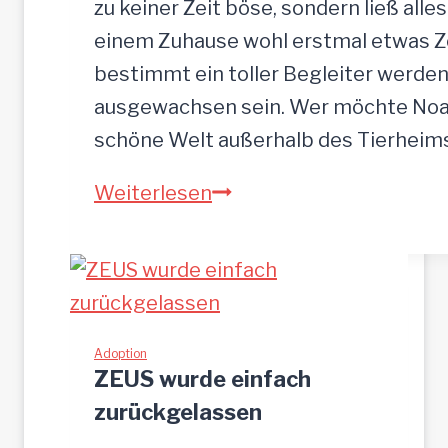
zu keiner Zeit böse, sondern ließ alle
n
einem Zuhause wohl erstmal etwas Zei
b
bestimmt ein toller Begleiter werden.
r
ausgewachsen sein. Wer möchte Noah
o
schöne Welt außerhalb des Tierhei
t
N
Weiterlesen
p
O
l
A
a
H
t
-
z
h
Adoption
g
ZEUS wurde einfach
ü
e
zurückgelassen
b
s