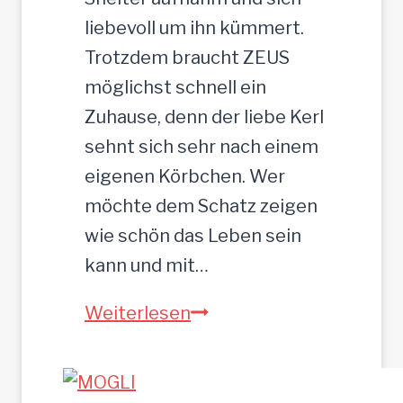
,
liebevoll um ihn kümmert.
3
Trotzdem braucht ZEUS
5
möglichst schnell ein
c
Zuhause, denn der liebe Kerl
m
sehnt sich sehr nach einem
eigenen Körbchen. Wer
möchte dem Schatz zeigen
wie schön das Leben sein
kann und mit…
Z
Weiterlesen
E
U
S