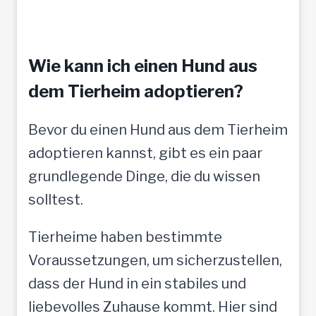
a
u
f
Wie kann ich einen Hund aus
t
dem Tierheim adoptieren?
o
Bevor du einen Hund aus dem Tierheim
l
adoptieren kannst, gibt es ein paar
l
grundlegende Dinge, die du wissen
e
solltest.
M
e
Tierheime haben bestimmte
n
Voraussetzungen, um sicherzustellen,
s
dass der Hund in ein stabiles und
c
liebevolles Zuhause kommt. Hier sind