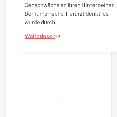
m
Gehschwäche an ihren Hinterbeinen.
Der rumänische Tierarzt denkt, es
wurde durch…
A
Weiterlesen
S
T
A
–
h
o
f
f
t