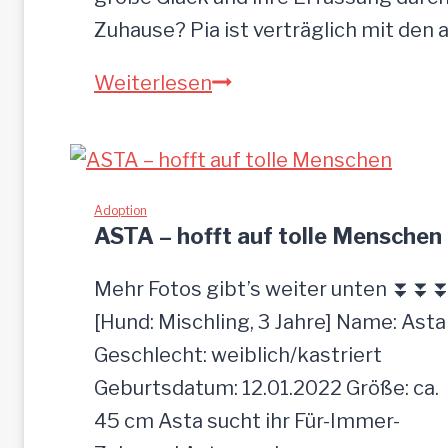
Zuhause? Pia ist verträglich mit den
P
Weiterlesen
I
A
-
z
Adoption
ASTA – hofft auf tolle Menschen
u
t
Mehr Fotos gibt’s weiter unten ⏬⏬
r
[Hund: Mischling, 3 Jahre] Name: Asta
a
Geschlecht: weiblich/kastriert
u
Geburtsdatum: 12.01.2022 Größe: ca.
l
45 cm Asta sucht ihr Für-Immer-
i