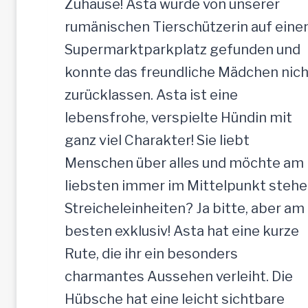
Zuhause! Asta wurde von unserer
c
rumänischen Tierschützerin auf ein
h
Supermarktparkplatz gefunden und
e
konnte das freundliche Mädchen nich
H
zurücklassen. Asta ist eine
ü
lebensfrohe, verspielte Hündin mit
n
ganz viel Charakter! Sie liebt
d
Menschen über alles und möchte am
i
liebsten immer im Mittelpunkt stehe
n
Streicheleinheiten? Ja bitte, aber am
,
besten exklusiv! Asta hat eine kurze
5
Rute, die ihr ein besonders
2
charmantes Aussehen verleiht. Die
c
Hübsche hat eine leicht sichtbare