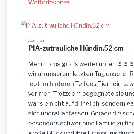
M
Weiterlesen
u
O
r
G
ü
L
c
I
Adoption
k
PIA-zutrauliche Hündin,52 cm
g
e
Mehr Fotos gibt’s weiter unten ⏬⏬⏬ 
l
wir an unserem letzten Tag unserer 
a
lebt im hinteren Teil des Tierheims, 
s
verirren. Trotzdem begegnete sie uns
s
war sie nicht aufdringlich, sondern ga
e
sich überall anfassen. Gerade die s
n
besonders schwer eine Familie zu finde
große Glück und ihre Erfassung durch