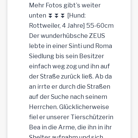
s
u
Mehr Fotos gibt’s weiter
c
c
unten ⏬⏬⏬ [Hund:
h
h
Rottweiler, 4 Jahre] 55-60cm
e
t
Der wunderhübsche ZEUS
r
lebte in einer Sinti und Roma
J
Siedlung bis sein Besitzer
u
einfach weg zog und ihn auf
n
der Straße zurück ließ. Ab da
g
an irrte er durch die Straßen
-
auf der Suche nach seinem
R
Herrchen. Glücklicherweise
ü
fiel er unserer Tierschützerin
d
Bea in die Arme, die ihn in ihr
e
Shelter aufnahm und sich