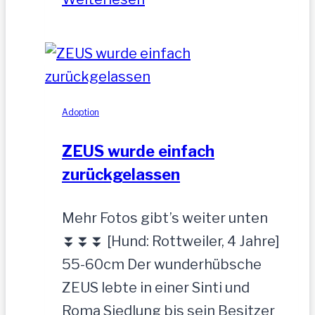
hübscher
Jung-
Rüde,
35
cm
Adoption
ZEUS wurde einfach
zurückgelassen
Mehr Fotos gibt’s weiter unten
⏬⏬⏬ [Hund: Rottweiler, 4 Jahre]
55-60cm Der wunderhübsche
ZEUS lebte in einer Sinti und
Roma Siedlung bis sein Besitzer