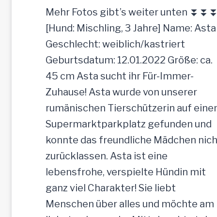
t
Mehr Fotos gibt’s weiter unten ⏬⏬
r
[Hund: Mischling, 3 Jahre] Name: Asta
a
Geschlecht: weiblich/kastriert
u
Geburtsdatum: 12.01.2022 Größe: ca.
l
45 cm Asta sucht ihr Für-Immer-
i
Zuhause! Asta wurde von unserer
c
rumänischen Tierschützerin auf ein
h
Supermarktparkplatz gefunden und
e
konnte das freundliche Mädchen nich
H
zurücklassen. Asta ist eine
ü
lebensfrohe, verspielte Hündin mit
n
ganz viel Charakter! Sie liebt
d
Menschen über alles und möchte am
i