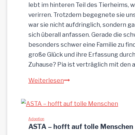
a
lebt im hinteren Teil des Tierheims, 
s
verirren. Trotzdem begegnete sie uns
s
war sie nicht aufdringlich, sondern ga
e
sich überall anfassen. Gerade die s
n
besonders schwer eine Familie zu finde
große Glück und ihre Erfassung durch
Zuhause? Pia ist verträglich mit den
P
Weiterlesen
I
A
-
z
Adoption
ASTA – hofft auf tolle Menschen
u