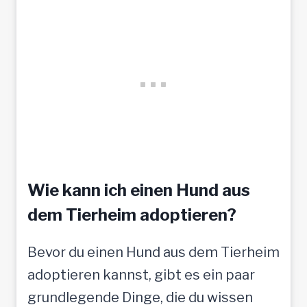
–
h
o
f
f
t
a
u
f
Wie kann ich einen Hund aus
t
dem Tierheim adoptieren?
o
Bevor du einen Hund aus dem Tierheim
l
adoptieren kannst, gibt es ein paar
l
grundlegende Dinge, die du wissen
e