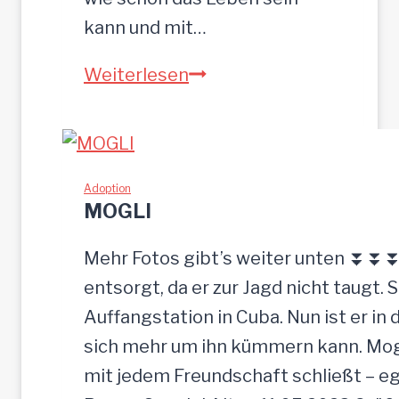
kann und mit…
Z
Weiterlesen
E
U
S
w
Adoption
MOGLI
u
r
Mehr Fotos gibt’s weiter unten ⏬⏬⏬ [
d
entsorgt, da er zur Jagd nicht taugt. 
e
Auffangstation in Cuba. Nun ist er i
e
sich mehr um ihn kümmern kann. Mogli 
i
mit jedem Freundschaft schließt – e
n