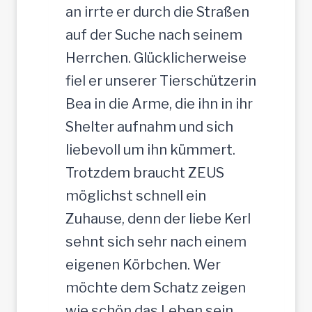
g
an irrte er durch die Straßen
-
auf der Suche nach seinem
R
Herrchen. Glücklicherweise
ü
fiel er unserer Tierschützerin
d
Bea in die Arme, die ihn in ihr
e
Shelter aufnahm und sich
,
liebevoll um ihn kümmert.
3
Trotzdem braucht ZEUS
5
möglichst schnell ein
c
Zuhause, denn der liebe Kerl
m
sehnt sich sehr nach einem
eigenen Körbchen. Wer
möchte dem Schatz zeigen
wie schön das Leben sein