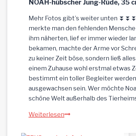
NOAH-hübscher Jung-Rüde, 35 
–
G
Mehr Fotos gibt’s weiter unten ⏬⏬⏬ 
n
merkte man den fehlenden Menschenk
a
ihm näherten, lief er immer wieder la
d
bekamen, machte der Arme vor Schrec
e
zu keiner Zeit böse, sondern ließ alle
n
einem Zuhause wohl erstmal etwas Zei
b
bestimmt ein toller Begleiter werden.
r
ausgewachsen sein. Wer möchte Noah
o
schöne Welt außerhalb des Tierhei
t
N
Weiterlesen
p
O
l
A
a