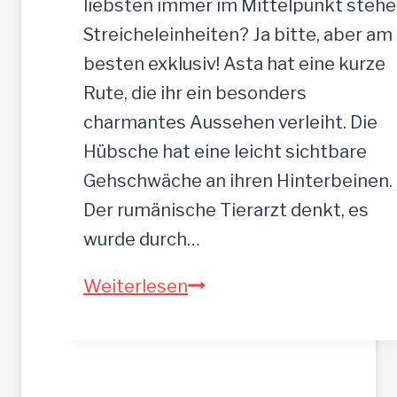
liebsten immer im Mittelpunkt stehe
n
Streicheleinheiten? Ja bitte, aber am
,
besten exklusiv! Asta hat eine kurze
5
Rute, die ihr ein besonders
2
charmantes Aussehen verleiht. Die
c
Hübsche hat eine leicht sichtbare
m
Gehschwäche an ihren Hinterbeinen.
Der rumänische Tierarzt denkt, es
wurde durch…
A
Weiterlesen
S
T
A