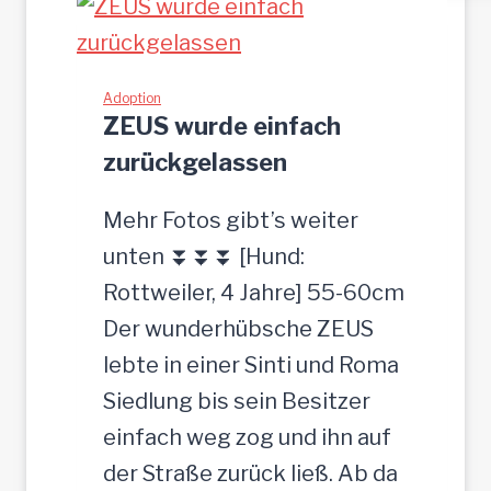
H
t
-
z
h
Adoption
g
ZEUS wurde einfach
ü
e
zurückgelassen
b
s
s
u
Mehr Fotos gibt’s weiter
c
c
unten ⏬⏬⏬ [Hund:
h
h
Rottweiler, 4 Jahre] 55-60cm
e
t
Der wunderhübsche ZEUS
r
lebte in einer Sinti und Roma
J
Siedlung bis sein Besitzer
u
einfach weg zog und ihn auf
n
der Straße zurück ließ. Ab da