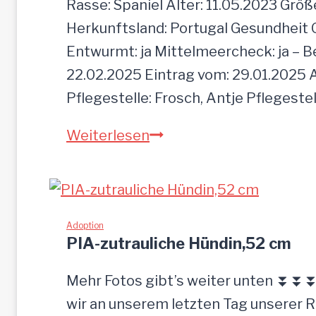
Rasse: Spaniel Alter: 11.05.2023 Grö
f
Herkunftsland: Portugal Gesundheit Gei
a
Entwurmt: ja Mittelmeercheck: ja – B
c
22.02.2025 Eintrag vom: 29.01.2025 A
h
Pflegestelle: Frosch, Antje Pflegeste
z
M
Weiterlesen
u
O
r
G
ü
L
c
I
Adoption
k
PIA-zutrauliche Hündin,52 cm
g
e
Mehr Fotos gibt’s weiter unten ⏬⏬⏬ 
l
wir an unserem letzten Tag unserer 