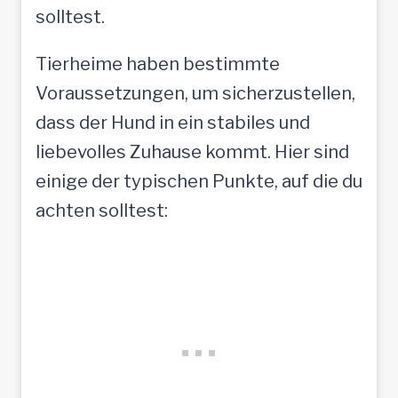
solltest.
M
e
Tierheime haben bestimmte
n
Voraussetzungen, um sicherzustellen,
s
dass der Hund in ein stabiles und
c
liebevolles Zuhause kommt. Hier sind
h
einige der typischen Punkte, auf die du
e
achten solltest:
n