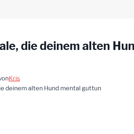
ale, die deinem alten Hu
von
Kris