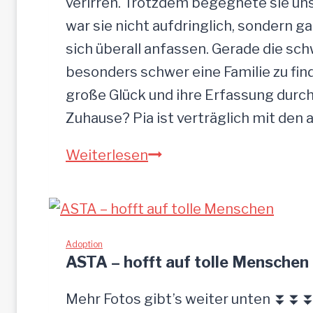
verirren. Trotzdem begegnete sie uns
s
war sie nicht aufdringlich, sondern ga
e
sich überall anfassen. Gerade die s
n
besonders schwer eine Familie zu finde
große Glück und ihre Erfassung durch
Zuhause? Pia ist verträglich mit den
P
Weiterlesen
I
A
-
z
Adoption
ASTA – hofft auf tolle Menschen
u
t
Mehr Fotos gibt’s weiter unten ⏬⏬