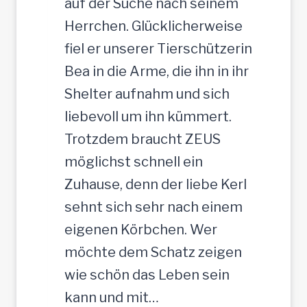
auf der Suche nach seinem
R
Herrchen. Glücklicherweise
ü
fiel er unserer Tierschützerin
d
Bea in die Arme, die ihn in ihr
e
Shelter aufnahm und sich
,
liebevoll um ihn kümmert.
3
Trotzdem braucht ZEUS
5
möglichst schnell ein
c
Zuhause, denn der liebe Kerl
m
sehnt sich sehr nach einem
eigenen Körbchen. Wer
möchte dem Schatz zeigen
wie schön das Leben sein
kann und mit…