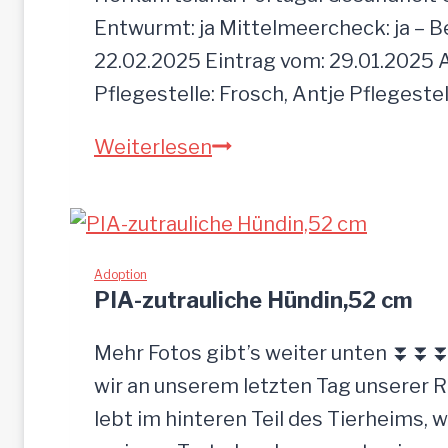
a
Entwurmt: ja Mittelmeercheck: ja – B
c
22.02.2025 Eintrag vom: 29.01.2025 A
h
Pflegestelle: Frosch, Antje Pflegeste
z
M
Weiterlesen
u
O
r
G
ü
L
c
I
Adoption
k
PIA-zutrauliche Hündin,52 cm
g
e
Mehr Fotos gibt’s weiter unten ⏬⏬⏬ 
l
wir an unserem letzten Tag unserer 
a
lebt im hinteren Teil des Tierheims, 
s