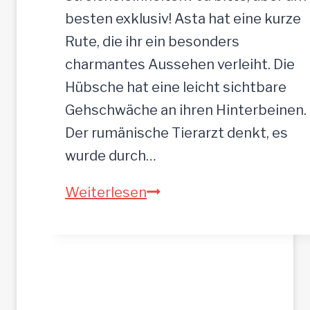
,
besten exklusiv! Asta hat eine kurze
5
Rute, die ihr ein besonders
2
charmantes Aussehen verleiht. Die
c
Hübsche hat eine leicht sichtbare
m
Gehschwäche an ihren Hinterbeinen.
Der rumänische Tierarzt denkt, es
wurde durch…
A
Weiterlesen
S
T
A
–
h