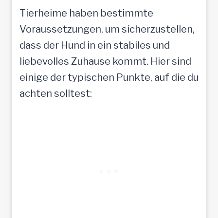
e
Tierheime haben bestimmte
n
Voraussetzungen, um sicherzustellen,
s
dass der Hund in ein stabiles und
c
liebevolles Zuhause kommt. Hier sind
h
einige der typischen Punkte, auf die du
e
achten solltest:
n