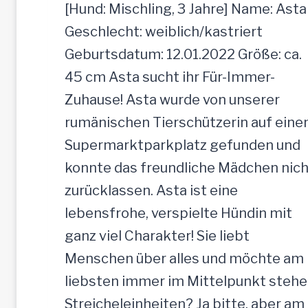
r
[Hund: Mischling, 3 Jahre] Name: Asta
a
Geschlecht: weiblich/kastriert
u
Geburtsdatum: 12.01.2022 Größe: ca.
l
45 cm Asta sucht ihr Für-Immer-
i
Zuhause! Asta wurde von unserer
c
rumänischen Tierschützerin auf ein
h
Supermarktparkplatz gefunden und
e
konnte das freundliche Mädchen nich
H
zurücklassen. Asta ist eine
ü
lebensfrohe, verspielte Hündin mit
n
ganz viel Charakter! Sie liebt
d
Menschen über alles und möchte am
i
liebsten immer im Mittelpunkt stehe
n
Streicheleinheiten? Ja bitte, aber am