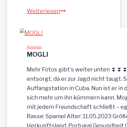
Z
Weiterlesen
E
U
S
w
Adoption
MOGLI
u
r
Mehr Fotos gibt’s weiter unten ⏬⏬⏬ [
d
entsorgt, da er zur Jagd nicht taugt. 
e
Auffangstation in Cuba. Nun ist er i
e
sich mehr um ihn kümmern kann. Mogli 
i
mit jedem Freundschaft schließt – e
n
Rasse: Spaniel Alter: 11.05.2023 Grö
f
Herkunftsland: Portugal Gesundheit Gei