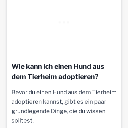
o
f
f
t
a
u
f
Wie kann ich einen Hund aus
t
dem Tierheim adoptieren?
o
Bevor du einen Hund aus dem Tierheim
l
adoptieren kannst, gibt es ein paar
l
grundlegende Dinge, die du wissen
e
solltest.
M