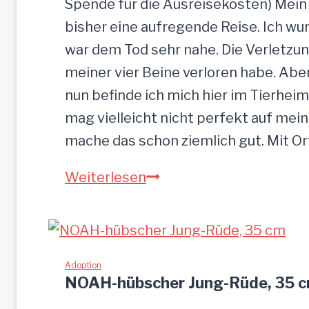
Spende für die Ausreisekosten) Mein
bisher eine aufregende Reise. Ich w
war dem Tod sehr nahe. Die Verletzun
meiner vier Beine verloren habe. Ab
nun befinde ich mich hier im Tierheim
mag vielleicht nicht perfekt auf mein
mache das schon ziemlich gut. Mit O
S
Weiterlesen
a
n
d
u
Adoption
NOAH-hübscher Jung-Rüde, 35 
–