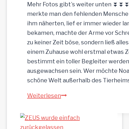
G
Mehr Fotos gibt’s weiter unten ⏬⏬⏬ 
n
merkte man den fehlenden Menschenk
a
ihm näherten, lief er immer wieder la
d
bekamen, machte der Arme vor Schrec
e
zu keiner Zeit böse, sondern ließ alle
n
einem Zuhause wohl erstmal etwas Zei
b
bestimmt ein toller Begleiter werden.
r
ausgewachsen sein. Wer möchte Noah
o
schöne Welt außerhalb des Tierhei
t
N
Weiterlesen
p
O
l
A
a
H
t