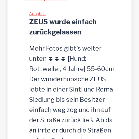
-
z
h
Adoption
g
ZEUS wurde einfach
ü
e
zurückgelassen
b
s
s
u
Mehr Fotos gibt’s weiter
c
c
unten ⏬⏬⏬ [Hund:
h
h
Rottweiler, 4 Jahre] 55-60cm
e
t
Der wunderhübsche ZEUS
r
lebte in einer Sinti und Roma
J
Siedlung bis sein Besitzer
u
einfach weg zog und ihn auf
n
der Straße zurück ließ. Ab da
g
an irrte er durch die Straßen
-