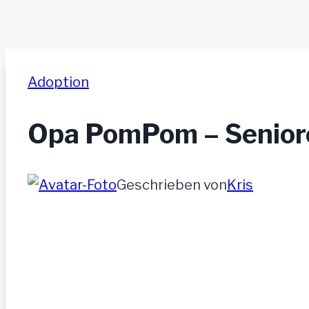
Adoption
Opa PomPom – Senior
Geschrieben von
Kris