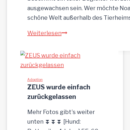
ausgewachsen sein. Wer möchte Noah
schöne Welt außerhalb des Tierhei
NOAH-
Weiterlesen
hübscher
Jung-
Rüde,
35
cm
Adoption
ZEUS wurde einfach
zurückgelassen
Mehr Fotos gibt’s weiter
unten ⏬⏬⏬ [Hund: