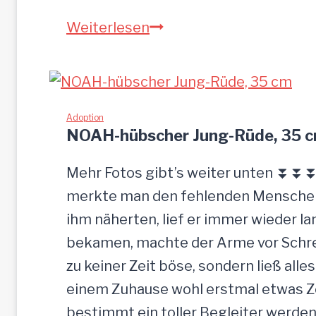
Sandu
Weiterlesen
–
Gnadenbrotplatz
gesucht
Adoption
NOAH-hübscher Jung-Rüde, 35 
Mehr Fotos gibt’s weiter unten ⏬⏬⏬ 
merkte man den fehlenden Menschenk
ihm näherten, lief er immer wieder la
bekamen, machte der Arme vor Schrec
zu keiner Zeit böse, sondern ließ alle
einem Zuhause wohl erstmal etwas Zei
bestimmt ein toller Begleiter werden.