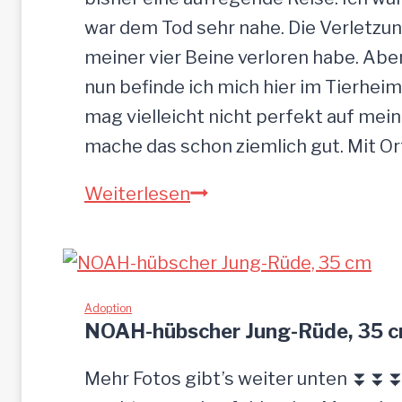
war dem Tod sehr nahe. Die Verletzun
meiner vier Beine verloren habe. Ab
nun befinde ich mich hier im Tierheim
mag vielleicht nicht perfekt auf mein
mache das schon ziemlich gut. Mit O
S
Weiterlesen
a
n
d
u
Adoption
NOAH-hübscher Jung-Rüde, 35 
–
G
Mehr Fotos gibt’s weiter unten ⏬⏬⏬ 
n