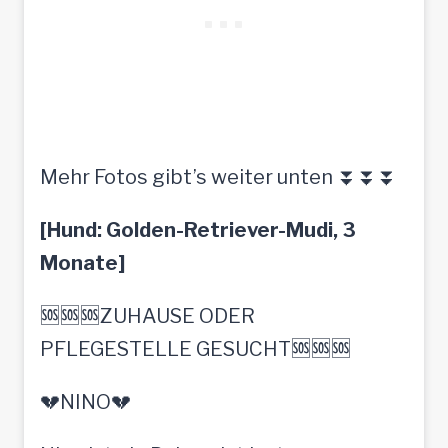
Mehr Fotos gibt’s weiter unten ⏬⏬⏬
[Hund: Golden-Retriever-Mudi, 3
Monate]
🆘🆘🆘ZUHAUSE ODER
PFLEGESTELLE GESUCHT🆘🆘🆘
💔NINO💔