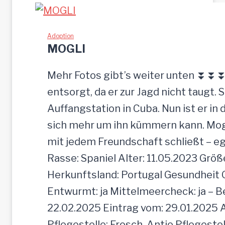
U
S
w
Adoption
MOGLI
u
r
Mehr Fotos gibt’s weiter unten ⏬⏬⏬ [
d
entsorgt, da er zur Jagd nicht taugt. 
e
Auffangstation in Cuba. Nun ist er i
e
sich mehr um ihn kümmern kann. Mogli 
i
mit jedem Freundschaft schließt – e
n
Rasse: Spaniel Alter: 11.05.2023 Grö
f
Herkunftsland: Portugal Gesundheit Gei
a
Entwurmt: ja Mittelmeercheck: ja – B
c
22.02.2025 Eintrag vom: 29.01.2025 A
h
Pflegestelle: Frosch, Antje Pflegeste