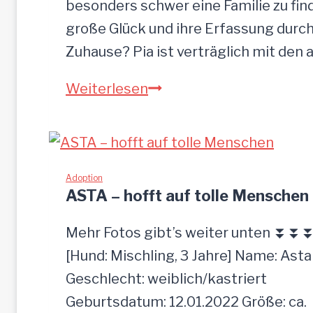
n
besonders schwer eine Familie zu finde
große Glück und ihre Erfassung durch
Zuhause? Pia ist verträglich mit den
P
Weiterlesen
I
A
-
z
Adoption
ASTA – hofft auf tolle Menschen
u
t
Mehr Fotos gibt’s weiter unten ⏬⏬
r
[Hund: Mischling, 3 Jahre] Name: Asta
a
Geschlecht: weiblich/kastriert
u
Geburtsdatum: 12.01.2022 Größe: ca.