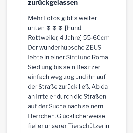
zurückgelassen
b
s
s
u
Mehr Fotos gibt’s weiter
c
c
unten ⏬⏬⏬ [Hund:
h
h
Rottweiler, 4 Jahre] 55-60cm
e
t
Der wunderhübsche ZEUS
r
lebte in einer Sinti und Roma
J
Siedlung bis sein Besitzer
u
einfach weg zog und ihn auf
n
der Straße zurück ließ. Ab da
g
an irrte er durch die Straßen
-
auf der Suche nach seinem
R
Herrchen. Glücklicherweise
ü
fiel er unserer Tierschützerin
d