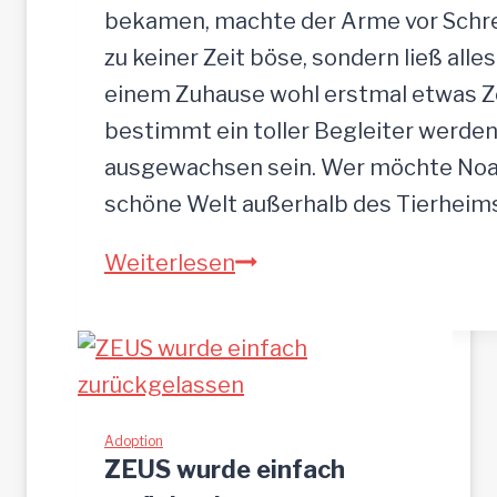
d
bekamen, machte der Arme vor Schrec
e
zu keiner Zeit böse, sondern ließ alle
n
einem Zuhause wohl erstmal etwas Zei
b
bestimmt ein toller Begleiter werden.
r
ausgewachsen sein. Wer möchte Noah
o
schöne Welt außerhalb des Tierhei
t
N
Weiterlesen
p
O
l
A
a
H
t
-
z
h
Adoption
g
ZEUS wurde einfach
ü
e