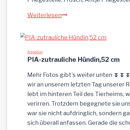
z
M
Weiterlesen
u
O
r
G
ü
L
c
I
Adoption
k
PIA-zutrauliche Hündin,52 cm
g
e
Mehr Fotos gibt’s weiter unten ⏬⏬⏬ 
l
wir an unserem letzten Tag unserer 
a
lebt im hinteren Teil des Tierheims, 
s
verirren. Trotzdem begegnete sie uns
s
war sie nicht aufdringlich, sondern ga
e
sich überall anfassen. Gerade die s