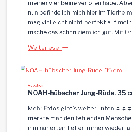
meiner vier Beine verloren habe. Ab
nun befinde ich mich hier im Tierheim
mag vielleicht nicht perfekt auf mein
mache das schon ziemlich gut. Mit O
S
Weiterlesen
a
n
d
u
Adoption
NOAH-hübscher Jung-Rüde, 35 
–
G
Mehr Fotos gibt’s weiter unten ⏬⏬⏬ 
n
merkte man den fehlenden Menschenk
a
ihm näherten, lief er immer wieder la