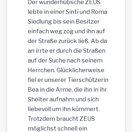
t
Der wunderhübsche ZEUS
r
lebte in einer Sinti und Roma
J
Siedlung bis sein Besitzer
u
einfach weg zog und ihn auf
n
der Straße zurück ließ. Ab da
g
an irrte er durch die Straßen
-
auf der Suche nach seinem
R
Herrchen. Glücklicherweise
ü
fiel er unserer Tierschützerin
d
Bea in die Arme, die ihn in ihr
e
Shelter aufnahm und sich
,
liebevoll um ihn kümmert.
3
Trotzdem braucht ZEUS
5
möglichst schnell ein