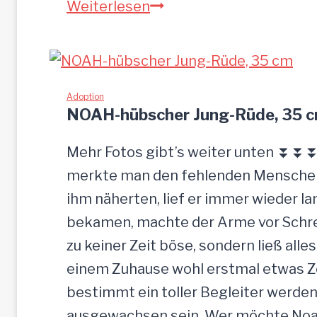
S
Weiterlesen
a
n
d
u
Adoption
NOAH-hübscher Jung-Rüde, 35 
–
G
Mehr Fotos gibt’s weiter unten ⏬⏬⏬ 
n
merkte man den fehlenden Menschenk
a
ihm näherten, lief er immer wieder la
d
bekamen, machte der Arme vor Schrec
e
zu keiner Zeit böse, sondern ließ alle
n
einem Zuhause wohl erstmal etwas Zei
b
bestimmt ein toller Begleiter werden.
r
ausgewachsen sein. Wer möchte Noah