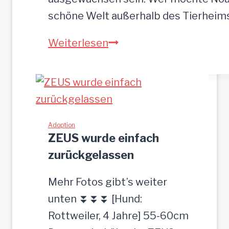
o
schöne Welt außerhalb des Tierhei
t
N
Weiterlesen
p
O
l
A
a
H
t
-
z
h
Adoption
g
ZEUS wurde einfach
ü
e
zurückgelassen
b
s
s
u
Mehr Fotos gibt’s weiter
c
c
unten ⏬⏬⏬ [Hund:
h
h
Rottweiler, 4 Jahre] 55-60cm
e