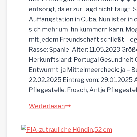
d
entsorgt, da er zur Jagd nicht taugt. 
e
Auffangstation in Cuba. Nun ist er i
e
sich mehr um ihn kümmern kann. Mogli 
i
mit jedem Freundschaft schließt – e
n
Rasse: Spaniel Alter: 11.05.2023 Grö
f
Herkunftsland: Portugal Gesundheit Gei
a
Entwurmt: ja Mittelmeercheck: ja – B
c
22.02.2025 Eintrag vom: 29.01.2025 A
h
Pflegestelle: Frosch, Antje Pflegeste
z
M
Weiterlesen
u
O
r
G
ü
L