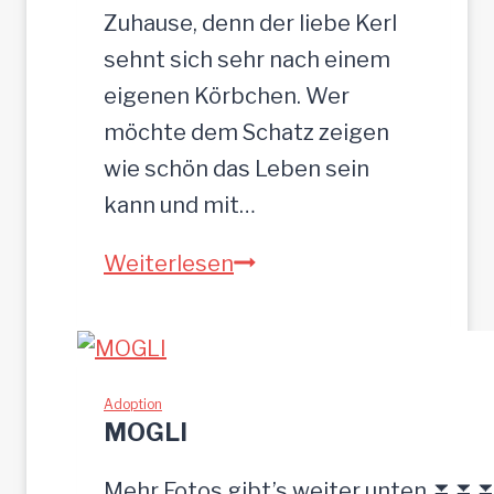
c
Zuhause, denn der liebe Kerl
m
sehnt sich sehr nach einem
eigenen Körbchen. Wer
möchte dem Schatz zeigen
wie schön das Leben sein
kann und mit…
Z
Weiterlesen
E
U
S
w
Adoption
MOGLI
u
r
Mehr Fotos gibt’s weiter unten ⏬⏬⏬ [