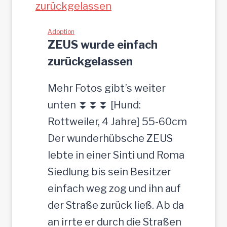
35
cm
Adoption
ZEUS wurde einfach
zurückgelassen
Mehr Fotos gibt’s weiter
unten ⏬⏬⏬ [Hund:
Rottweiler, 4 Jahre] 55-60cm
Der wunderhübsche ZEUS
lebte in einer Sinti und Roma
Siedlung bis sein Besitzer
einfach weg zog und ihn auf
der Straße zurück ließ. Ab da
an irrte er durch die Straßen