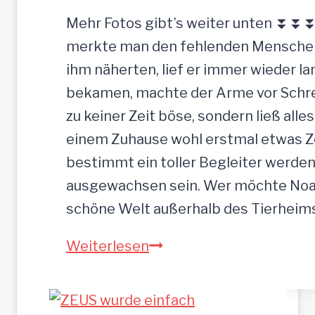
Mehr Fotos gibt’s weiter unten ⏬⏬⏬ 
merkte man den fehlenden Menschenk
ihm näherten, lief er immer wieder la
bekamen, machte der Arme vor Schrec
zu keiner Zeit böse, sondern ließ alle
einem Zuhause wohl erstmal etwas Zei
bestimmt ein toller Begleiter werden.
ausgewachsen sein. Wer möchte Noah
schöne Welt außerhalb des Tierhei
NOAH-
Weiterlesen
hübscher
Jung-
Rüde,