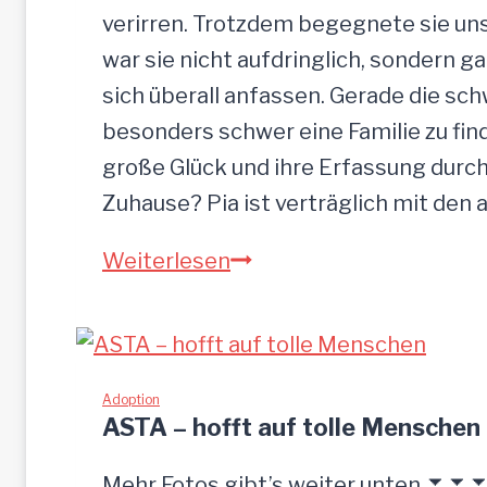
verirren. Trotzdem begegnete sie uns
war sie nicht aufdringlich, sondern ga
sich überall anfassen. Gerade die s
besonders schwer eine Familie zu finde
große Glück und ihre Erfassung durch
Zuhause? Pia ist verträglich mit den
PIA-
Weiterlesen
zutrauliche
Hündin,52
cm
Adoption
ASTA – hofft auf tolle Menschen
Mehr Fotos gibt’s weiter unten ⏬⏬