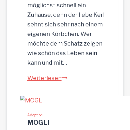
5
möglichst schnell ein
c
Zuhause, denn der liebe Kerl
m
sehnt sich sehr nach einem
eigenen Körbchen. Wer
möchte dem Schatz zeigen
wie schön das Leben sein
kann und mit…
Z
Weiterlesen
E
U
S
w
Adoption
MOGLI
u