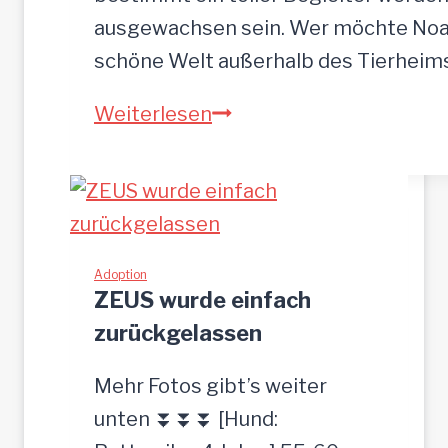
r
ausgewachsen sein. Wer möchte Noah
o
schöne Welt außerhalb des Tierhei
t
N
Weiterlesen
p
O
l
A
a
H
t
-
z
h
Adoption
g
ZEUS wurde einfach
ü
e
zurückgelassen
b
s
s
u
Mehr Fotos gibt’s weiter
c
c
unten ⏬⏬⏬ [Hund:
h
h