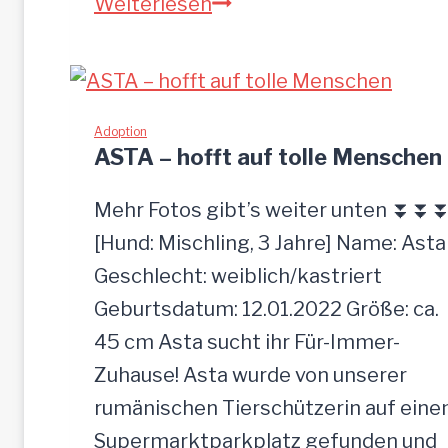
P
Weiterlesen
I
A
-
z
Adoption
ASTA – hofft auf tolle Menschen
u
t
Mehr Fotos gibt’s weiter unten ⏬⏬
r
[Hund: Mischling, 3 Jahre] Name: Asta
a
Geschlecht: weiblich/kastriert
u
Geburtsdatum: 12.01.2022 Größe: ca.
l
45 cm Asta sucht ihr Für-Immer-
i
Zuhause! Asta wurde von unserer
c
rumänischen Tierschützerin auf ein
h
Supermarktparkplatz gefunden und