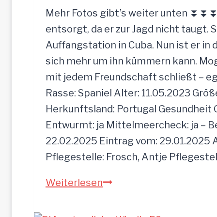
r
Mehr Fotos gibt’s weiter unten ⏬⏬⏬ [
d
entsorgt, da er zur Jagd nicht taugt. 
e
Auffangstation in Cuba. Nun ist er i
e
sich mehr um ihn kümmern kann. Mogli 
i
mit jedem Freundschaft schließt – e
n
Rasse: Spaniel Alter: 11.05.2023 Grö
f
Herkunftsland: Portugal Gesundheit Gei
a
Entwurmt: ja Mittelmeercheck: ja – B
c
22.02.2025 Eintrag vom: 29.01.2025 A
h
Pflegestelle: Frosch, Antje Pflegeste
z
M
Weiterlesen
u
O
r
G
ü