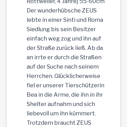
Rottweiler, 4 Jahre] 55-60cm
e
t
Der wunderhübsche ZEUS
r
lebte in einer Sinti und Roma
J
Siedlung bis sein Besitzer
u
einfach weg zog und ihn auf
n
der Straße zurück ließ. Ab da
g
an irrte er durch die Straßen
-
auf der Suche nach seinem
R
Herrchen. Glücklicherweise
ü
fiel er unserer Tierschützerin
d
Bea in die Arme, die ihn in ihr
e
Shelter aufnahm und sich
,
liebevoll um ihn kümmert.
3
Trotzdem braucht ZEUS