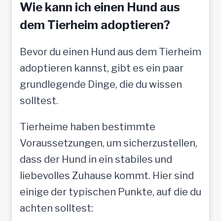
f
Wie kann ich einen Hund aus
t
dem Tierheim adoptieren?
o
Bevor du einen Hund aus dem Tierheim
l
adoptieren kannst, gibt es ein paar
l
grundlegende Dinge, die du wissen
e
solltest.
M
e
Tierheime haben bestimmte
n
Voraussetzungen, um sicherzustellen,
s
dass der Hund in ein stabiles und
c
liebevolles Zuhause kommt. Hier sind
h
einige der typischen Punkte, auf die du
e
achten solltest:
n