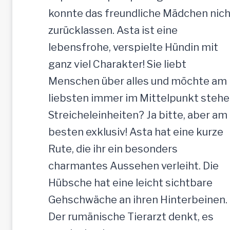
e
konnte das freundliche Mädchen nich
H
zurücklassen. Asta ist eine
ü
lebensfrohe, verspielte Hündin mit
n
ganz viel Charakter! Sie liebt
d
Menschen über alles und möchte am
i
liebsten immer im Mittelpunkt stehe
n
Streicheleinheiten? Ja bitte, aber am
,
besten exklusiv! Asta hat eine kurze
5
Rute, die ihr ein besonders
2
charmantes Aussehen verleiht. Die
c
Hübsche hat eine leicht sichtbare
m
Gehschwäche an ihren Hinterbeinen.
Der rumänische Tierarzt denkt, es