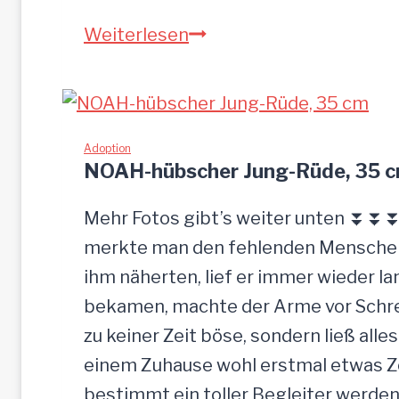
S
Weiterlesen
a
n
d
u
Adoption
NOAH-hübscher Jung-Rüde, 35 
–
G
Mehr Fotos gibt’s weiter unten ⏬⏬⏬ 
n
merkte man den fehlenden Menschenk
a
ihm näherten, lief er immer wieder la
d
bekamen, machte der Arme vor Schrec
e
zu keiner Zeit böse, sondern ließ alle
n
einem Zuhause wohl erstmal etwas Zei
b
bestimmt ein toller Begleiter werden.