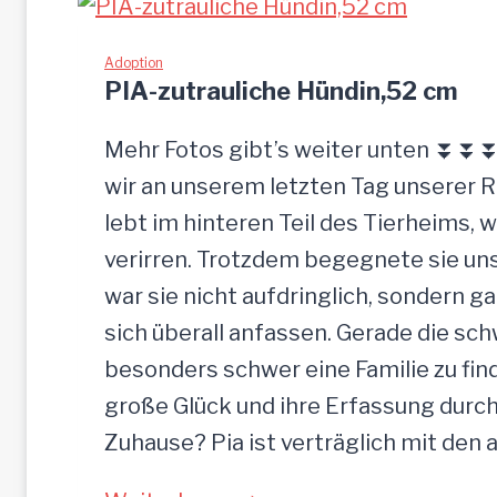
L
c
I
Adoption
k
PIA-zutrauliche Hündin,52 cm
g
e
Mehr Fotos gibt’s weiter unten ⏬⏬⏬ 
l
wir an unserem letzten Tag unserer 
a
lebt im hinteren Teil des Tierheims, 
s
verirren. Trotzdem begegnete sie uns
s
war sie nicht aufdringlich, sondern ga
e
sich überall anfassen. Gerade die s
n
besonders schwer eine Familie zu finde
große Glück und ihre Erfassung durch
Zuhause? Pia ist verträglich mit den