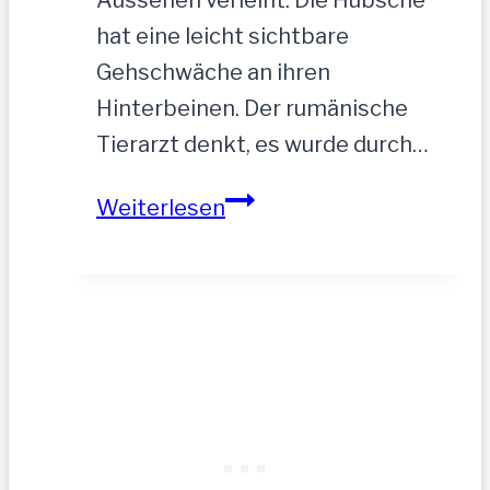
Aussehen verleiht. Die Hübsche
hat eine leicht sichtbare
Gehschwäche an ihren
Hinterbeinen. Der rumänische
Tierarzt denkt, es wurde durch…
ASTA
Weiterlesen
–
hofft
auf
tolle
Menschen