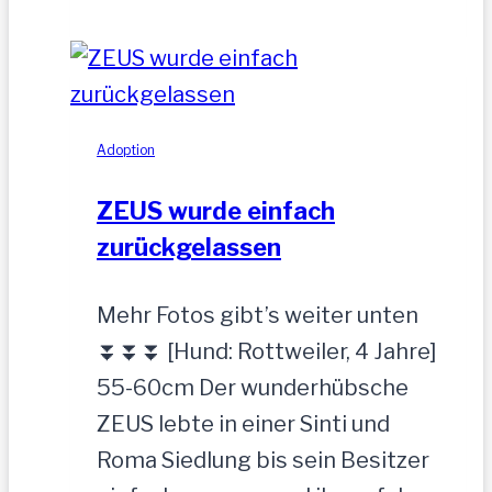
hübscher
Jung-
Rüde,
35
cm
Adoption
ZEUS wurde einfach
zurückgelassen
Mehr Fotos gibt’s weiter unten
⏬⏬⏬ [Hund: Rottweiler, 4 Jahre]
55-60cm Der wunderhübsche
ZEUS lebte in einer Sinti und
Roma Siedlung bis sein Besitzer