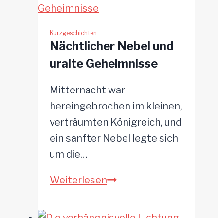
goldene
Schlüssel
der
Kurzgeschichten
Nächtlicher Nebel und
Katakomben
uralte Geheimnisse
Mitternacht war
hereingebrochen im kleinen,
verträumten Königreich, und
ein sanfter Nebel legte sich
um die…
Nächtlicher
Weiterlesen
Nebel
und