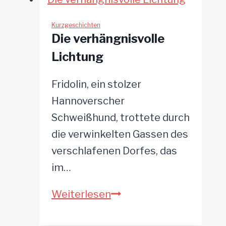
uralte
Geheimnisse
Kurzgeschichten
Die verhängnisvolle
Lichtung
Fridolin, ein stolzer
Hannoverscher
Schweißhund, trottete durch
die verwinkelten Gassen des
verschlafenen Dorfes, das
im…
Die
Weiterlesen
verhängnisvolle