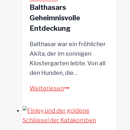
Suche
Balthasars
nach
Geheimnisvolle
der
Entdeckung
Wahrheit
Balthasar war ein fröhlicher
Akita, der im sonnigen
Klostergarten lebte. Von all
den Hunden, die…
Balthasars
Weiterlesen
Geheimnisvolle
Entdeckung