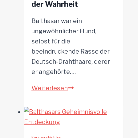
der Wahrheit
Balthasar war ein
ungewöhnlicher Hund,
selbst für die
beeindruckende Rasse der
Deutsch-Drahthaare, derer
er angehörte….
Im
Weiterlesen
Bann
der
Nebelschleier:
Balthasars
Kurzgeschichten