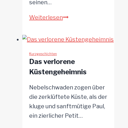
seinen…
Zwischen
Weiterlesen
Licht
und
Schatten:
Hanks
Kurzgeschichten
Das verlorene
gefährlicher
Küstengeheimnis
Morgen
Nebelschwaden zogen über
die zerklüftete Küste, als der
kluge und sanftmütige Paul,
ein zierlicher Petit…