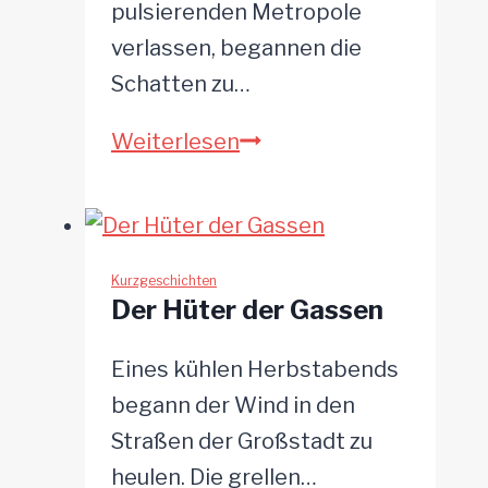
pulsierenden Metropole
verlassen, begannen die
Schatten zu…
Alaric
Weiterlesen
und
das
Amulett
des
Kurzgeschichten
Der Hüter der Gassen
Schicksals
Eines kühlen Herbstabends
begann der Wind in den
Straßen der Großstadt zu
heulen. Die grellen…