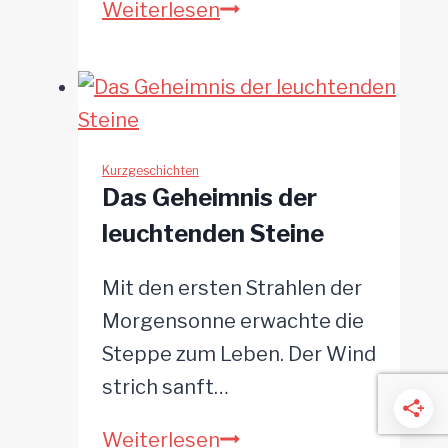
Das
Weiterlesen
verlorene
Küstengeheimnis
Kurzgeschichten
Das Geheimnis der
leuchtenden Steine
Mit den ersten Strahlen der
Morgensonne erwachte die
Steppe zum Leben. Der Wind
strich sanft…
Das
Weiterlesen