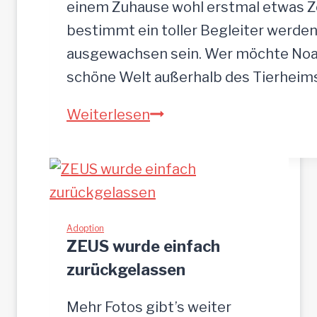
n
einem Zuhause wohl erstmal etwas Zei
b
bestimmt ein toller Begleiter werden.
r
ausgewachsen sein. Wer möchte Noah
o
schöne Welt außerhalb des Tierhei
t
N
Weiterlesen
p
O
l
A
a
H
t
-
z
h
Adoption
g
ZEUS wurde einfach
ü
e
zurückgelassen
b
s
s
u
Mehr Fotos gibt’s weiter