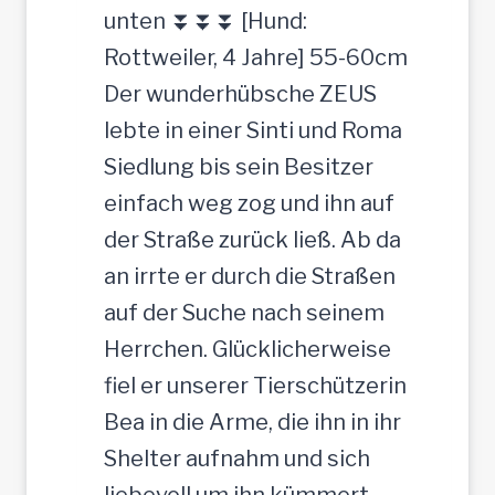
c
c
unten ⏬⏬⏬ [Hund:
h
h
Rottweiler, 4 Jahre] 55-60cm
e
t
Der wunderhübsche ZEUS
r
lebte in einer Sinti und Roma
J
Siedlung bis sein Besitzer
u
einfach weg zog und ihn auf
n
der Straße zurück ließ. Ab da
g
an irrte er durch die Straßen
-
auf der Suche nach seinem
R
Herrchen. Glücklicherweise
ü
fiel er unserer Tierschützerin
d
Bea in die Arme, die ihn in ihr
e
Shelter aufnahm und sich
,
liebevoll um ihn kümmert.