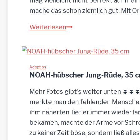
mag vielleicht nicht perfekt auf mein
mache das schon ziemlich gut. Mit O
S
Weiterlesen
a
n
d
u
Adoption
NOAH-hübscher Jung-Rüde, 35 
–
G
Mehr Fotos gibt’s weiter unten ⏬⏬⏬ 
n
merkte man den fehlenden Menschenk
a
ihm näherten, lief er immer wieder la
d
bekamen, machte der Arme vor Schrec
e
zu keiner Zeit böse, sondern ließ alle