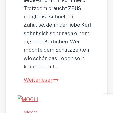
3
Trotzdem braucht ZEUS
5
möglichst schnell ein
c
Zuhause, denn der liebe Kerl
m
sehnt sich sehr nach einem
eigenen Körbchen. Wer
möchte dem Schatz zeigen
wie schön das Leben sein
kann und mit…
Z
Weiterlesen
E
U
S
w
Adoption