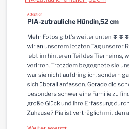
Adoption
PIA-zutrauliche Hündin,52 cm
Mehr Fotos gibt’s weiter unten ⏬⏬⏬ 
wir an unserem letzten Tag unserer 
lebt im hinteren Teil des Tierheims, 
verirren. Trotzdem begegnete sie uns
war sie nicht aufdringlich, sondern ga
sich überall anfassen. Gerade die s
besonders schwer eine Familie zu finde
große Glück und ihre Erfassung durch
Zuhause? Pia ist verträglich mit den
PIA-
Weiterlesen