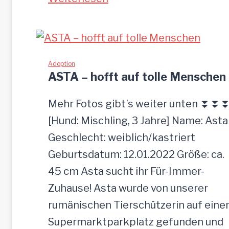
zutrauliche
Hündin,52
cm
Adoption
ASTA – hofft auf tolle Menschen
Mehr Fotos gibt’s weiter unten ⏬⏬
[Hund: Mischling, 3 Jahre] Name: Asta
Geschlecht: weiblich/kastriert
Geburtsdatum: 12.01.2022 Größe: ca.
45 cm Asta sucht ihr Für-Immer-
Zuhause! Asta wurde von unserer
rumänischen Tierschützerin auf ein
Supermarktparkplatz gefunden und