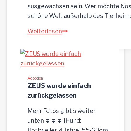
ausgewachsen sein. Wer möchte Noah
schöne Welt außerhalb des Tierhei
NOAH-
Weiterlesen
hübscher
Jung-
Rüde,
35
cm
Adoption
ZEUS wurde einfach
zurückgelassen
Mehr Fotos gibt’s weiter
unten ⏬⏬⏬ [Hund:
Rottweiler, 4 Jahre] 55-60cm