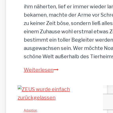
a
ihm näherten, lief er immer wieder la
d
bekamen, machte der Arme vor Schrec
e
zu keiner Zeit böse, sondern ließ alle
n
einem Zuhause wohl erstmal etwas Zei
b
bestimmt ein toller Begleiter werden.
r
ausgewachsen sein. Wer möchte Noah
o
schöne Welt außerhalb des Tierhei
t
N
Weiterlesen
p
O
l
A
a
H
t
-
z
h
Adoption
g