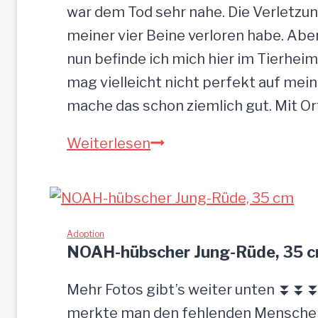
war dem Tod sehr nahe. Die Verletzun
meiner vier Beine verloren habe. Ab
nun befinde ich mich hier im Tierheim
mag vielleicht nicht perfekt auf mein
mache das schon ziemlich gut. Mit O
S
Weiterlesen
a
n
d
u
Adoption
NOAH-hübscher Jung-Rüde, 35 
–
G
Mehr Fotos gibt’s weiter unten ⏬⏬⏬ 
n
merkte man den fehlenden Menschenk