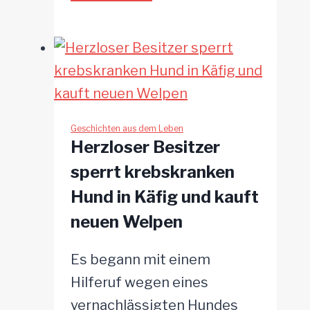
hilflose
Welpen
aus
schockierenden
Bedingungen
gerettet
Geschichten aus dem Leben
Herzloser Besitzer
sperrt krebskranken
Hund in Käfig und kauft
neuen Welpen
Es begann mit einem
Hilferuf wegen eines
vernachlässigten Hundes