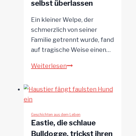
selbst überlassen
Ein kleiner Welpe, der
schmerzlich von seiner
Familie getrennt wurde, fand
auf tragische Weise einen…
Welpe
Weiterlesen
in
einem
verlassenen
Dorf
ausgesetzt
Geschichten aus dem Leben
Eastie, die schlaue
und
Bulldogge, trickst ihren
sich