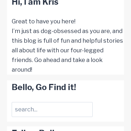
Hi, I am Kris
ein
neues
Zuhause
Great to have you here!
I’m just as dog-obsessed as you are, and
this blog is full of fun and helpful stories
all about life with our four-legged
friends. Go ahead and take a look
around!
Bello, Go Find it!
Suchen