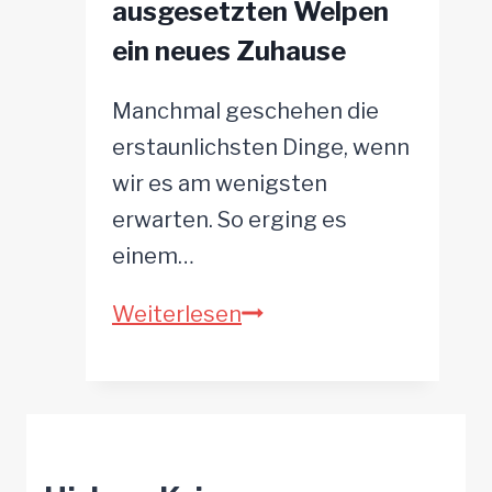
ausgesetzten Welpen
Hundesitter
ein neues Zuhause
aus!
Manchmal geschehen die
erstaunlichsten Dinge, wenn
wir es am wenigsten
erwarten. So erging es
einem…
Jogger
Weiterlesen
schenkt
einem
ausgesetzten
Welpen