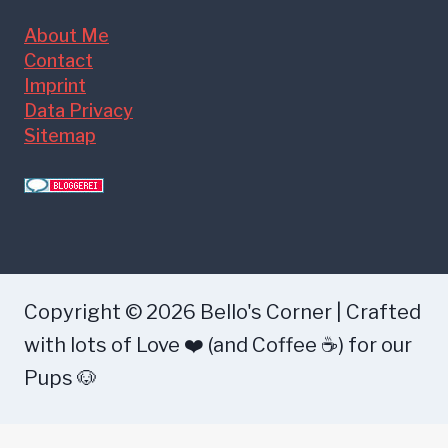
About Me
Contact
Imprint
Data Privacy
Sitemap
Copyright © 2026 Bello's Corner | Crafted
with lots of Love ❤️ (and Coffee ☕) for our
Pups 🐶