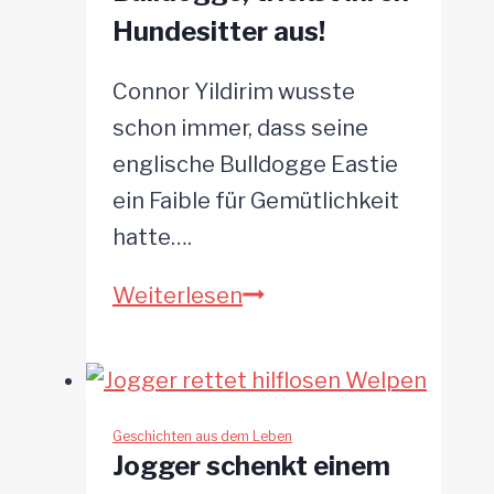
Hundesitter aus!
selbst
überlassen
Connor Yildirim wusste
schon immer, dass seine
englische Bulldogge Eastie
ein Faible für Gemütlichkeit
hatte….
Eastie,
Weiterlesen
die
schlaue
Bulldogge,
trickst
Geschichten aus dem Leben
Jogger schenkt einem
ihren