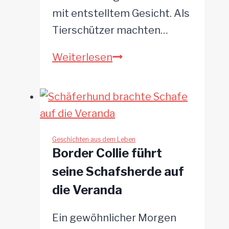
mit entstelltem Gesicht. Als
Tierschützer machten…
Herzloser
Weiterlesen
Besitzer
sperrt
krebskranken
Hund
in
Geschichten aus dem Leben
Border Collie führt
Käfig
seine Schafsherde auf
und
die Veranda
kauft
neuen
Ein gewöhnlicher Morgen
Welpen