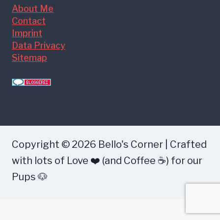
About Me
Contact
Imprint
Data Privacy
Sitemap
Copyright © 2026 Bello's Corner | Crafted
with lots of Love ❤️ (and Coffee ☕) for our
Pups 🐶