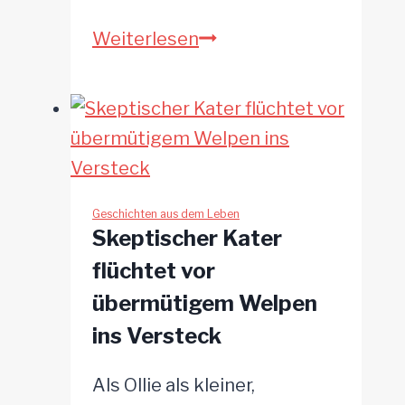
Künstlerin
Weiterlesen
schafft
Brücke
der
Erinnerungen
für
trauernde
Geschichten aus dem Leben
Skeptischer Kater
Tierhalter
flüchtet vor
übermütigem Welpen
ins Versteck
Als Ollie als kleiner,