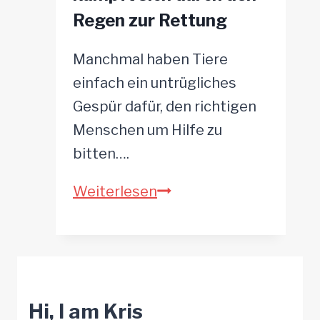
Regen zur Rettung
in
letzter
Manchmal haben Tiere
Sekunde
einfach ein untrügliches
Gespür dafür, den richtigen
Menschen um Hilfe zu
bitten….
Verlassener
Weiterlesen
Hund
kämpft
sich
durch
Hi, I am Kris
den