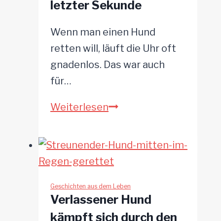
letzter Sekunde
Wenn man einen Hund
retten will, läuft die Uhr oft
gnadenlos. Das war auch
für…
Nur
Weiterlesen
5
Minuten:
Pitbull
Pearl
entgeht
Geschichten aus dem Leben
Verlassener Hund
der
kämpft sich durch den
Einschläferung