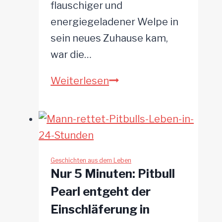
flauschiger und
energiegeladener Welpe in
sein neues Zuhause kam,
war die…
Skeptischer
Weiterlesen
Kater
flüchtet
vor
übermütigem
Welpen
Geschichten aus dem Leben
Nur 5 Minuten: Pitbull
ins
Pearl entgeht der
Versteck
Einschläferung in