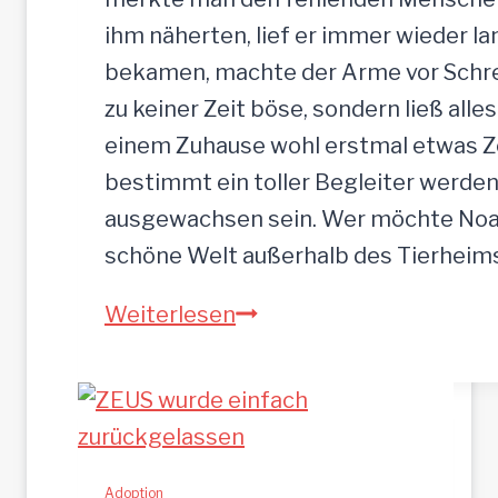
ihm näherten, lief er immer wieder la
bekamen, machte der Arme vor Schrec
zu keiner Zeit böse, sondern ließ alle
einem Zuhause wohl erstmal etwas Zei
bestimmt ein toller Begleiter werden.
ausgewachsen sein. Wer möchte Noah
schöne Welt außerhalb des Tierhei
NOAH-
Weiterlesen
hübscher
Jung-
Rüde,
35
cm
Adoption