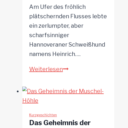
Am Ufer des fröhlich
plätschernden Flusses lebte
ein zerlumpter, aber
scharfsinniger
Hannoveraner Schweißhund
namens Heinrich….
Das
Weiterlesen
Geheimnis
des
funkelnden
Edelsteins
Kurzgeschichten
Das Geheimnis der