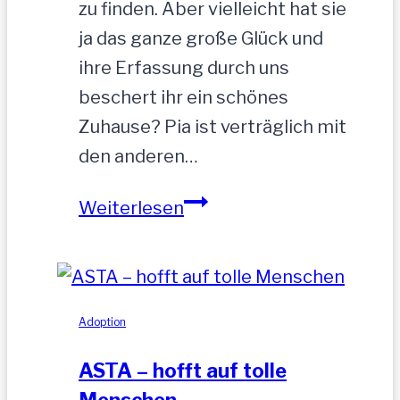
zu finden. Aber vielleicht hat sie
ja das ganze große Glück und
ihre Erfassung durch uns
beschert ihr ein schönes
Zuhause? Pia ist verträglich mit
den anderen…
PIA-
Weiterlesen
zutrauliche
Hündin,52
cm
Adoption
ASTA – hofft auf tolle