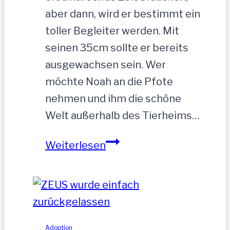
aber dann, wird er bestimmt ein
toller Begleiter werden. Mit
seinen 35cm sollte er bereits
ausgewachsen sein. Wer
möchte Noah an die Pfote
nehmen und ihm die schöne
Welt außerhalb des Tierheims…
NOAH-
Weiterlesen
hübscher
Jung-
Rüde,
35
cm
Adoption