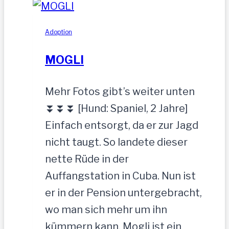
zurückgelassen
Adoption
MOGLI
Mehr Fotos gibt’s weiter unten
⏬⏬⏬ [Hund: Spaniel, 2 Jahre]
Einfach entsorgt, da er zur Jagd
nicht taugt. So landete dieser
nette Rüde in der
Auffangstation in Cuba. Nun ist
er in der Pension untergebracht,
wo man sich mehr um ihn
kümmern kann. Mogli ist ein