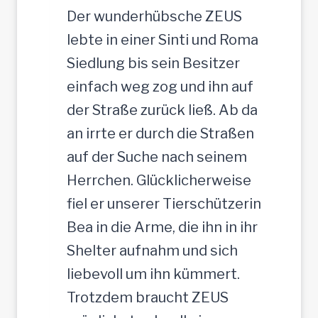
e
t
Der wunderhübsche ZEUS
r
lebte in einer Sinti und Roma
J
Siedlung bis sein Besitzer
u
einfach weg zog und ihn auf
n
der Straße zurück ließ. Ab da
g
an irrte er durch die Straßen
-
auf der Suche nach seinem
R
Herrchen. Glücklicherweise
ü
fiel er unserer Tierschützerin
d
Bea in die Arme, die ihn in ihr
e
Shelter aufnahm und sich
,
liebevoll um ihn kümmert.
3
Trotzdem braucht ZEUS
5