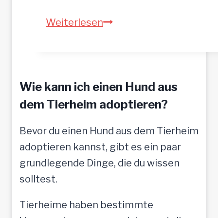
A
Weiterlesen
S
T
A
Wie kann ich einen Hund aus
–
h
dem Tierheim adoptieren?
o
Bevor du einen Hund aus dem Tierheim
f
adoptieren kannst, gibt es ein paar
f
grundlegende Dinge, die du wissen
t
solltest.
a
u
Tierheime haben bestimmte
f