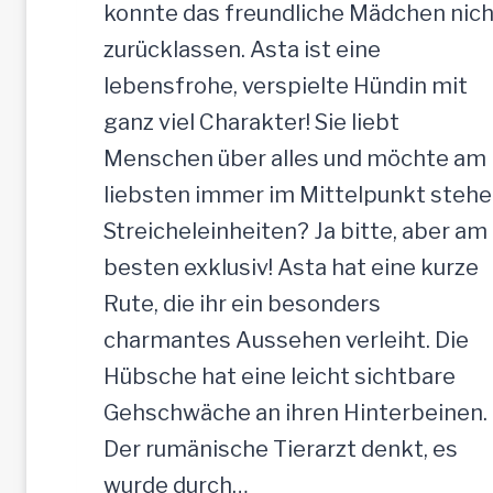
e
konnte das freundliche Mädchen nich
H
zurücklassen. Asta ist eine
ü
lebensfrohe, verspielte Hündin mit
n
ganz viel Charakter! Sie liebt
d
Menschen über alles und möchte am
i
liebsten immer im Mittelpunkt stehe
n
Streicheleinheiten? Ja bitte, aber am
,
besten exklusiv! Asta hat eine kurze
5
Rute, die ihr ein besonders
2
charmantes Aussehen verleiht. Die
c
Hübsche hat eine leicht sichtbare
m
Gehschwäche an ihren Hinterbeinen.
Der rumänische Tierarzt denkt, es
wurde durch…