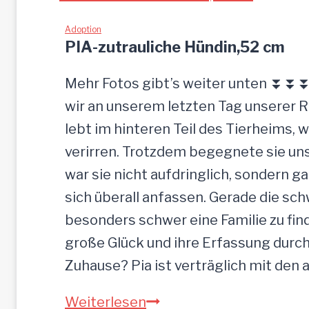
L
c
I
Adoption
k
PIA-zutrauliche Hündin,52 cm
g
e
Mehr Fotos gibt’s weiter unten ⏬⏬⏬ 
l
wir an unserem letzten Tag unserer 
a
lebt im hinteren Teil des Tierheims, 
s
verirren. Trotzdem begegnete sie uns
s
war sie nicht aufdringlich, sondern ga
e
sich überall anfassen. Gerade die s
n
besonders schwer eine Familie zu finde
große Glück und ihre Erfassung durch
Zuhause? Pia ist verträglich mit den
P
Weiterlesen