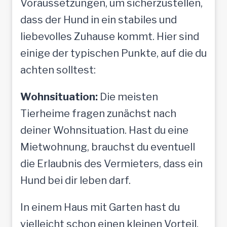
Voraussetzungen, um sicherzustellen,
t
dass der Hund in ein stabiles und
o
liebevolles Zuhause kommt. Hier sind
l
einige der typischen Punkte, auf die du
l
achten solltest:
e
Wohnsituation:
Die meisten
M
Tierheime fragen zunächst nach
e
deiner Wohnsituation. Hast du eine
n
Mietwohnung, brauchst du eventuell
s
die Erlaubnis des Vermieters, dass ein
c
Hund bei dir leben darf.
h
e
In einem Haus mit Garten hast du
n
vielleicht schon einen kleinen Vorteil,