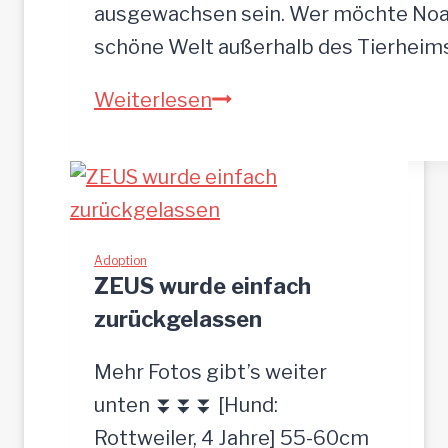
r
ausgewachsen sein. Wer möchte Noah
o
schöne Welt außerhalb des Tierhei
t
N
Weiterlesen
p
O
l
A
a
H
t
-
z
h
Adoption
g
ZEUS wurde einfach
ü
e
zurückgelassen
b
s
s
u
Mehr Fotos gibt’s weiter
c
c
unten ⏬⏬⏬ [Hund:
h
h
Rottweiler, 4 Jahre] 55-60cm