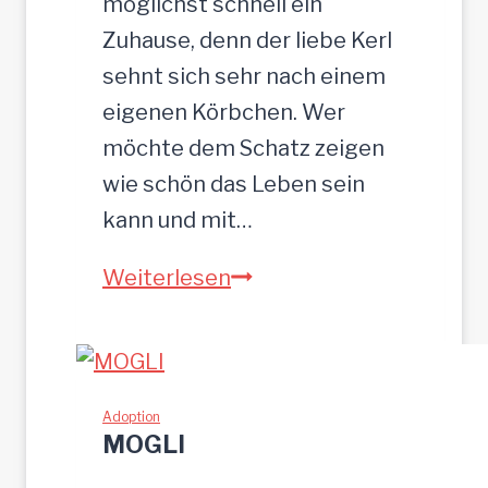
möglichst schnell ein
c
Zuhause, denn der liebe Kerl
m
sehnt sich sehr nach einem
eigenen Körbchen. Wer
möchte dem Schatz zeigen
wie schön das Leben sein
kann und mit…
Z
Weiterlesen
E
U
S
w
Adoption
MOGLI
u