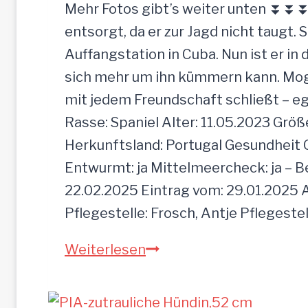
r
Mehr Fotos gibt’s weiter unten ⏬⏬⏬ [
d
entsorgt, da er zur Jagd nicht taugt. 
e
Auffangstation in Cuba. Nun ist er i
e
sich mehr um ihn kümmern kann. Mogli 
i
mit jedem Freundschaft schließt – e
n
Rasse: Spaniel Alter: 11.05.2023 Grö
f
Herkunftsland: Portugal Gesundheit Gei
a
Entwurmt: ja Mittelmeercheck: ja – B
c
22.02.2025 Eintrag vom: 29.01.2025 A
h
Pflegestelle: Frosch, Antje Pflegeste
z
M
Weiterlesen
u
O
r
G
ü