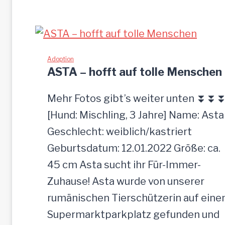
I
A
-
z
Adoption
ASTA – hofft auf tolle Menschen
u
t
Mehr Fotos gibt’s weiter unten ⏬⏬
r
[Hund: Mischling, 3 Jahre] Name: Asta
a
Geschlecht: weiblich/kastriert
u
Geburtsdatum: 12.01.2022 Größe: ca.
l
45 cm Asta sucht ihr Für-Immer-
i
Zuhause! Asta wurde von unserer
c
rumänischen Tierschützerin auf ein
h
Supermarktparkplatz gefunden und