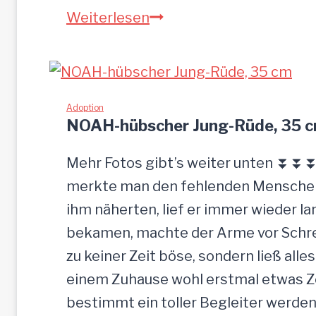
S
Weiterlesen
a
n
d
u
Adoption
NOAH-hübscher Jung-Rüde, 35 
–
G
Mehr Fotos gibt’s weiter unten ⏬⏬⏬ 
n
merkte man den fehlenden Menschenk
a
ihm näherten, lief er immer wieder la
d
bekamen, machte der Arme vor Schrec
e
zu keiner Zeit böse, sondern ließ alle
n
einem Zuhause wohl erstmal etwas Zei
b
bestimmt ein toller Begleiter werden.