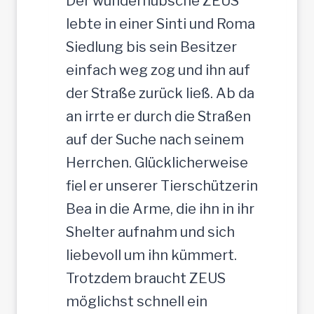
Der wunderhübsche ZEUS
r
lebte in einer Sinti und Roma
J
Siedlung bis sein Besitzer
u
einfach weg zog und ihn auf
n
der Straße zurück ließ. Ab da
g
an irrte er durch die Straßen
-
auf der Suche nach seinem
R
Herrchen. Glücklicherweise
ü
fiel er unserer Tierschützerin
d
Bea in die Arme, die ihn in ihr
e
Shelter aufnahm und sich
,
liebevoll um ihn kümmert.
3
Trotzdem braucht ZEUS
5
möglichst schnell ein