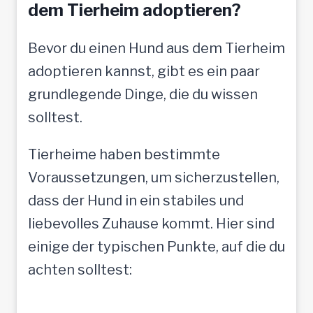
t
dem Tierheim adoptieren?
o
Bevor du einen Hund aus dem Tierheim
l
adoptieren kannst, gibt es ein paar
l
grundlegende Dinge, die du wissen
e
solltest.
M
e
Tierheime haben bestimmte
n
Voraussetzungen, um sicherzustellen,
s
dass der Hund in ein stabiles und
c
liebevolles Zuhause kommt. Hier sind
h
einige der typischen Punkte, auf die du
e
achten solltest:
n