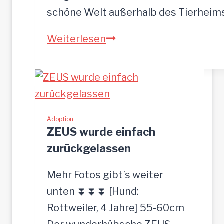
o
schöne Welt außerhalb des Tierhei
t
N
Weiterlesen
p
O
l
A
a
H
t
-
z
h
Adoption
g
ZEUS wurde einfach
ü
e
zurückgelassen
b
s
s
u
Mehr Fotos gibt’s weiter
c
c
unten ⏬⏬⏬ [Hund:
h
h
Rottweiler, 4 Jahre] 55-60cm
e
t