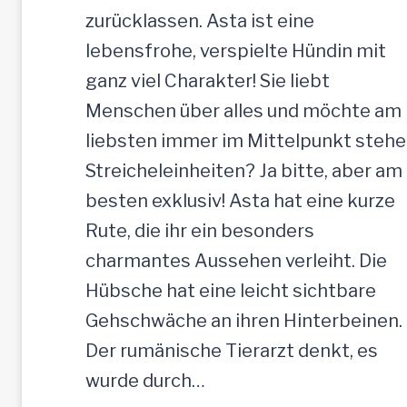
H
zurücklassen. Asta ist eine
ü
lebensfrohe, verspielte Hündin mit
n
ganz viel Charakter! Sie liebt
d
Menschen über alles und möchte am
i
liebsten immer im Mittelpunkt stehe
n
Streicheleinheiten? Ja bitte, aber am
,
besten exklusiv! Asta hat eine kurze
5
Rute, die ihr ein besonders
2
charmantes Aussehen verleiht. Die
c
Hübsche hat eine leicht sichtbare
m
Gehschwäche an ihren Hinterbeinen.
Der rumänische Tierarzt denkt, es
wurde durch…