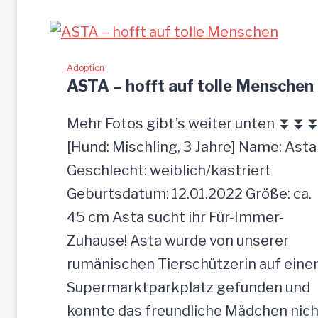
A
-
z
Adoption
ASTA – hofft auf tolle Menschen
u
t
Mehr Fotos gibt’s weiter unten ⏬⏬
r
[Hund: Mischling, 3 Jahre] Name: Asta
a
Geschlecht: weiblich/kastriert
u
Geburtsdatum: 12.01.2022 Größe: ca.
l
45 cm Asta sucht ihr Für-Immer-
i
Zuhause! Asta wurde von unserer
c
rumänischen Tierschützerin auf ein
h
Supermarktparkplatz gefunden und
e
konnte das freundliche Mädchen nich