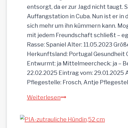
d
entsorgt, da er zur Jagd nicht taugt. 
e
Auffangstation in Cuba. Nun ist er i
e
sich mehr um ihn kümmern kann. Mogli 
i
mit jedem Freundschaft schließt – e
n
Rasse: Spaniel Alter: 11.05.2023 Grö
f
Herkunftsland: Portugal Gesundheit Gei
a
Entwurmt: ja Mittelmeercheck: ja – B
c
22.02.2025 Eintrag vom: 29.01.2025 A
h
Pflegestelle: Frosch, Antje Pflegeste
z
M
Weiterlesen
u
O
r
G
ü
L
c