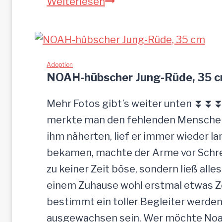
S
Weiterlesen
a
n
d
u
Adoption
NOAH-hübscher Jung-Rüde, 35 
–
G
Mehr Fotos gibt’s weiter unten ⏬⏬⏬ 
n
merkte man den fehlenden Menschenk
a
ihm näherten, lief er immer wieder la
d
bekamen, machte der Arme vor Schrec
e
zu keiner Zeit böse, sondern ließ alle
n
einem Zuhause wohl erstmal etwas Zei
b
bestimmt ein toller Begleiter werden.
r
ausgewachsen sein. Wer möchte Noah