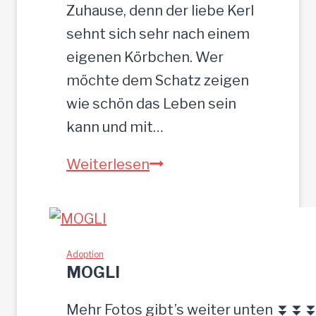
c
Zuhause, denn der liebe Kerl
m
sehnt sich sehr nach einem
eigenen Körbchen. Wer
möchte dem Schatz zeigen
wie schön das Leben sein
kann und mit…
Z
Weiterlesen
E
U
S
w
Adoption
MOGLI
u
r
Mehr Fotos gibt’s weiter unten ⏬⏬⏬ [