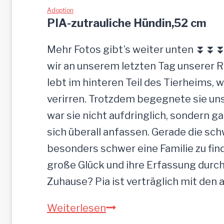
I
Adoption
k
PIA-zutrauliche Hündin,52 cm
g
e
Mehr Fotos gibt’s weiter unten ⏬⏬⏬ 
l
wir an unserem letzten Tag unserer 
a
lebt im hinteren Teil des Tierheims, 
s
verirren. Trotzdem begegnete sie uns
s
war sie nicht aufdringlich, sondern ga
e
sich überall anfassen. Gerade die s
n
besonders schwer eine Familie zu finde
große Glück und ihre Erfassung durch
Zuhause? Pia ist verträglich mit den
P
Weiterlesen
I