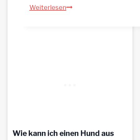
A
Weiterlesen
S
T
A
–
h
o
f
f
t
a
u
f
Wie kann ich einen Hund aus