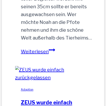
seinen 35cm sollte er bereits
ausgewachsen sein. Wer
möchte Noah an die Pfote
nehmen und ihm die schöne
Welt außerhalb des Tierheims…
NOAH-
Weiterlesen
hübscher
Jung-
Rüde,
35
cm
Adoption
ZEUS wurde einfach