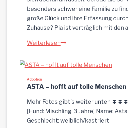
besonders schwer eine Familie zu finde
große Glück und ihre Erfassung durch
Zuhause? Pia ist verträglich mit den
PIA-
Weiterlesen
zutrauliche
Hündin,52
cm
Adoption
ASTA – hofft auf tolle Menschen
Mehr Fotos gibt’s weiter unten ⏬⏬
[Hund: Mischling, 3 Jahre] Name: Asta
Geschlecht: weiblich/kastriert