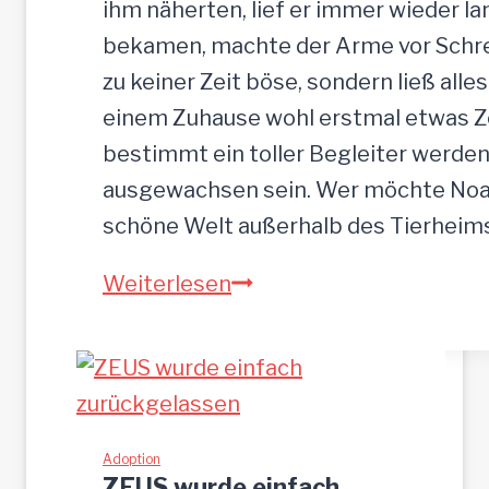
ihm näherten, lief er immer wieder la
bekamen, machte der Arme vor Schrec
zu keiner Zeit böse, sondern ließ alle
einem Zuhause wohl erstmal etwas Zei
bestimmt ein toller Begleiter werden.
ausgewachsen sein. Wer möchte Noah
schöne Welt außerhalb des Tierhei
NOAH-
Weiterlesen
hübscher
Jung-
Rüde,
35
cm
Adoption
ZEUS wurde einfach