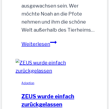
ausgewachsen sein. Wer
möchte Noah an die Pfote
nehmen und ihm die schöne
Welt außerhalb des Tierheims…
NOAH-
Weiterlesen
hübscher
Jung-
Rüde,
35
cm
Adoption
ZEUS wurde einfach
zurückgelassen