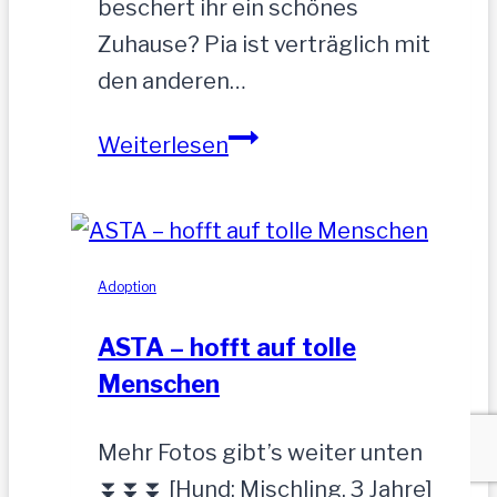
beschert ihr ein schönes
Zuhause? Pia ist verträglich mit
den anderen…
PIA-
Weiterlesen
zutrauliche
Hündin,52
cm
Adoption
ASTA – hofft auf tolle
Menschen
Mehr Fotos gibt’s weiter unten
⏬⏬⏬ [Hund: Mischling, 3 Jahre]