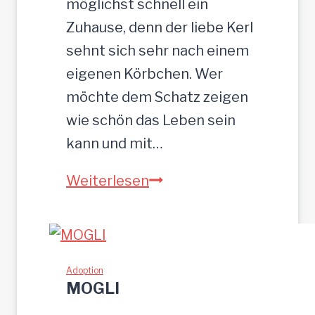
möglichst schnell ein
c
Zuhause, denn der liebe Kerl
m
sehnt sich sehr nach einem
eigenen Körbchen. Wer
möchte dem Schatz zeigen
wie schön das Leben sein
kann und mit…
Z
Weiterlesen
E
U
S
w
Adoption
MOGLI
u