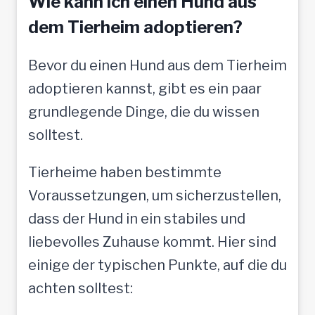
Wie kann ich einen Hund aus
t
dem Tierheim adoptieren?
o
Bevor du einen Hund aus dem Tierheim
l
adoptieren kannst, gibt es ein paar
l
grundlegende Dinge, die du wissen
e
solltest.
M
e
Tierheime haben bestimmte
n
Voraussetzungen, um sicherzustellen,
s
dass der Hund in ein stabiles und
c
liebevolles Zuhause kommt. Hier sind
h
einige der typischen Punkte, auf die du
e
achten solltest:
n