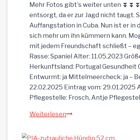
r
Mehr Fotos gibt’s weiter unten ⏬⏬⏬ [
d
entsorgt, da er zur Jagd nicht taugt. 
e
Auffangstation in Cuba. Nun ist er i
e
sich mehr um ihn kümmern kann. Mogli 
i
mit jedem Freundschaft schließt – e
n
Rasse: Spaniel Alter: 11.05.2023 Grö
f
Herkunftsland: Portugal Gesundheit Gei
a
Entwurmt: ja Mittelmeercheck: ja – B
c
22.02.2025 Eintrag vom: 29.01.2025 A
h
Pflegestelle: Frosch, Antje Pflegeste
z
M
Weiterlesen
u
O
r
G
ü