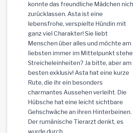
e
konnte das freundliche Mädchen nich
H
zurücklassen. Asta ist eine
ü
lebensfrohe, verspielte Hündin mit
n
ganz viel Charakter! Sie liebt
d
Menschen über alles und möchte am
i
liebsten immer im Mittelpunkt stehe
n
Streicheleinheiten? Ja bitte, aber am
,
besten exklusiv! Asta hat eine kurze
5
Rute, die ihr ein besonders
2
charmantes Aussehen verleiht. Die
c
Hübsche hat eine leicht sichtbare
m
Gehschwäche an ihren Hinterbeinen.
Der rumänische Tierarzt denkt, es
wurde durch…