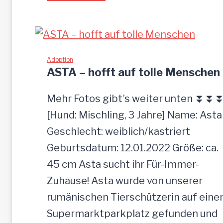
I
A
-
z
Adoption
ASTA – hofft auf tolle Menschen
u
t
Mehr Fotos gibt’s weiter unten ⏬⏬
r
[Hund: Mischling, 3 Jahre] Name: Asta
a
Geschlecht: weiblich/kastriert
u
Geburtsdatum: 12.01.2022 Größe: ca.
l
45 cm Asta sucht ihr Für-Immer-
i
Zuhause! Asta wurde von unserer
c
rumänischen Tierschützerin auf ein
h
Supermarktparkplatz gefunden und