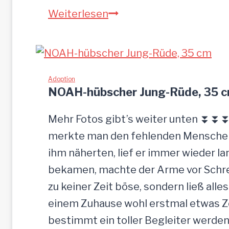
S
Weiterlesen
a
n
d
u
Adoption
NOAH-hübscher Jung-Rüde, 35 
–
G
Mehr Fotos gibt’s weiter unten ⏬⏬⏬ 
n
merkte man den fehlenden Menschenk
a
ihm näherten, lief er immer wieder la
d
bekamen, machte der Arme vor Schrec
e
zu keiner Zeit böse, sondern ließ alle
n
einem Zuhause wohl erstmal etwas Zei
b
bestimmt ein toller Begleiter werden.