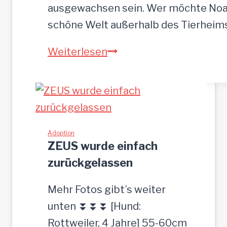
r
ausgewachsen sein. Wer möchte Noah
o
schöne Welt außerhalb des Tierhei
t
N
Weiterlesen
p
O
l
A
a
H
t
-
z
h
Adoption
g
ZEUS wurde einfach
ü
e
zurückgelassen
b
s
s
u
Mehr Fotos gibt’s weiter
c
c
unten ⏬⏬⏬ [Hund:
h
h
Rottweiler, 4 Jahre] 55-60cm