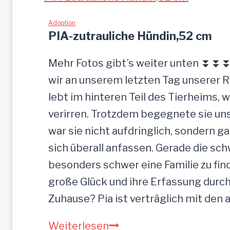
L
c
I
Adoption
k
PIA-zutrauliche Hündin,52 cm
g
e
Mehr Fotos gibt’s weiter unten ⏬⏬⏬ 
l
wir an unserem letzten Tag unserer 
a
lebt im hinteren Teil des Tierheims, 
s
verirren. Trotzdem begegnete sie uns
s
war sie nicht aufdringlich, sondern ga
e
sich überall anfassen. Gerade die s
n
besonders schwer eine Familie zu finde
große Glück und ihre Erfassung durch
Zuhause? Pia ist verträglich mit den
P
Weiterlesen