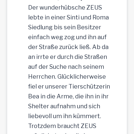
e
t
Der wunderhübsche ZEUS
r
lebte in einer Sinti und Roma
J
Siedlung bis sein Besitzer
u
einfach weg zog und ihn auf
n
der Straße zurück ließ. Ab da
g
an irrte er durch die Straßen
-
auf der Suche nach seinem
R
Herrchen. Glücklicherweise
ü
fiel er unserer Tierschützerin
d
Bea in die Arme, die ihn in ihr
e
Shelter aufnahm und sich
,
liebevoll um ihn kümmert.
3
Trotzdem braucht ZEUS
5