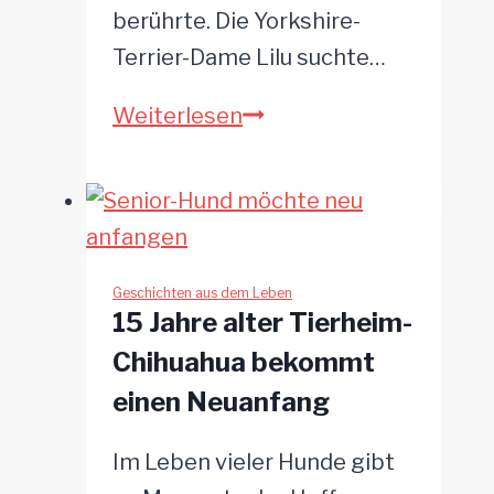
berührte. Die Yorkshire-
Terrier-Dame Lilu suchte…
Verzweifelte
Weiterlesen
Suche
mit
glücklichem
Ende:
Lilu
Geschichten aus dem Leben
15 Jahre alter Tierheim-
und
Chihuahua bekommt
ihr
einen Neuanfang
verstecktes
Frauchen
Im Leben vieler Hunde gibt