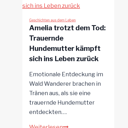
Einsatz
macht
den
Geschichten aus dem Leben
Amelia trotzt dem Tod:
Unterschied
Trauernde
Hundemutter kämpft
sich ins Leben zurück
Emotionale Entdeckung im
Wald Wanderer brachen in
Tränen aus, als sie eine
trauernde Hundemutter
entdeckten….
Amelia
Weiterlesen