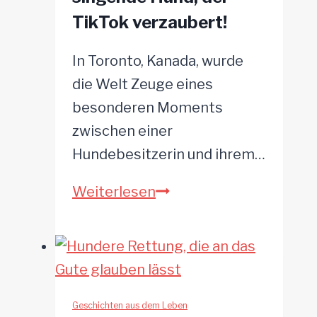
TikTok verzaubert!
In Toronto, Kanada, wurde
die Welt Zeuge eines
besonderen Moments
zwischen einer
Hundebesitzerin und ihrem…
Von
Weiterlesen
der
Couch
ins
Rampenlicht:
Eddy,
Geschichten aus dem Leben