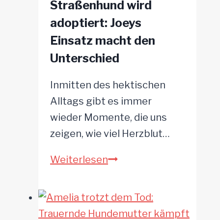
Straßenhund wird
der
adoptiert: Joeys
singende
Einsatz macht den
Hund,
Unterschied
der
TikTok
Inmitten des hektischen
verzaubert!
Alltags gibt es immer
wieder Momente, die uns
zeigen, wie viel Herzblut…
Straßenhund
Weiterlesen
wird
adoptiert:
Joeys