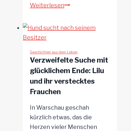
Mitten
Weiterlesen
im
Schneesturm:
Hündin
und
Welpen
Geschichten aus dem Leben
Verzweifelte Suche mit
aus
glücklichem Ende: Lilu
Frost
und ihr verstecktes
gerettet
Frauchen
In Warschau geschah
kürzlich etwas, das die
Herzen vieler Menschen