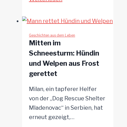
trotzt
dem
Tod:
Trauernde
Geschichten aus dem Leben
Mitten im
Hundemutter
Schneesturm: Hündin
kämpft
und Welpen aus Frost
sich
gerettet
ins
Leben
Milan, ein tapferer Helfer
zurück
von der „Dog Rescue Shelter
Mladenovac“ in Serbien, hat
erneut gezeigt,…