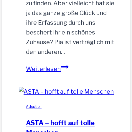
zu finden. Aber vielleicht hat sie
ja das ganze große Glück und
ihre Erfassung durch uns
beschert ihr ein schönes
Zuhause? Pia ist verträglich mit
den anderen…
PIA-
Weiterlesen
zutrauliche
Hündin,52
cm
Adoption
ASTA – hofft auf tolle