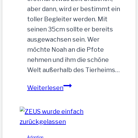
aber dann, wird er bestimmt ein
toller Begleiter werden. Mit
seinen 35cm sollte er bereits
ausgewachsen sein. Wer
möchte Noah an die Pfote
nehmen und ihm die schöne
Welt außerhalb des Tierheims…
NOAH-
Weiterlesen
hübscher
Jung-
Rüde,
35
cm
Adoption