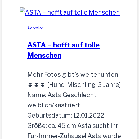
Hündin,52
cm
Adoption
ASTA – hofft auf tolle
Menschen
Mehr Fotos gibt’s weiter unten
⏬⏬⏬ [Hund: Mischling, 3 Jahre]
Name: Asta Geschlecht:
weiblich/kastriert
Geburtsdatum: 12.01.2022
Größe: ca. 45 cm Asta sucht ihr
Für-Immer-Zuhause! Asta wurde