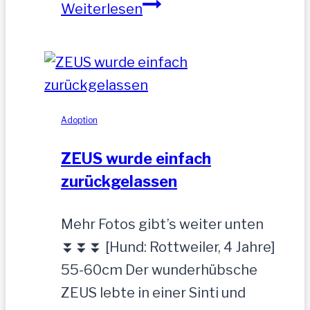
NOAH-
Weiterlesen
hübscher
Jung-
Rüde,
35
cm
Adoption
ZEUS wurde einfach
zurückgelassen
Mehr Fotos gibt’s weiter unten
⏬⏬⏬ [Hund: Rottweiler, 4 Jahre]
55-60cm Der wunderhübsche
ZEUS lebte in einer Sinti und