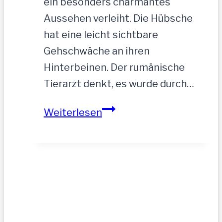
ein besonders charmantes
Aussehen verleiht. Die Hübsche
hat eine leicht sichtbare
Gehschwäche an ihren
Hinterbeinen. Der rumänische
Tierarzt denkt, es wurde durch…
ASTA
Weiterlesen
–
hofft
auf
tolle
Menschen