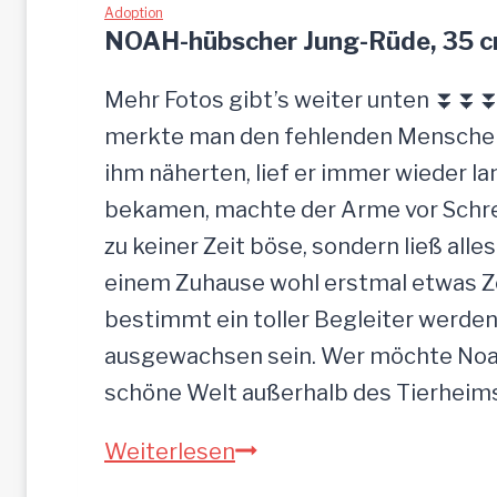
Adoption
NOAH-hübscher Jung-Rüde, 35 
Mehr Fotos gibt’s weiter unten ⏬⏬⏬ 
merkte man den fehlenden Menschenk
ihm näherten, lief er immer wieder la
bekamen, machte der Arme vor Schrec
zu keiner Zeit böse, sondern ließ alle
einem Zuhause wohl erstmal etwas Zei
bestimmt ein toller Begleiter werden.
ausgewachsen sein. Wer möchte Noah
schöne Welt außerhalb des Tierhei
NOAH-
Weiterlesen
hübscher