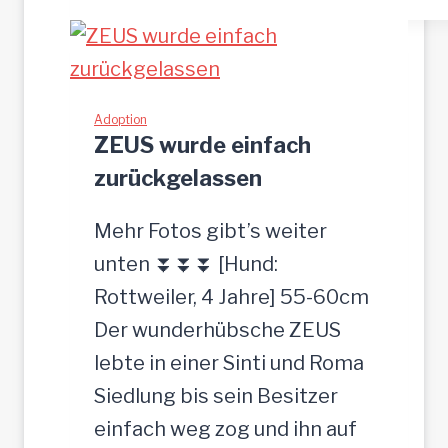
Jung-
Rüde,
35
cm
Adoption
ZEUS wurde einfach
zurückgelassen
Mehr Fotos gibt’s weiter
unten ⏬⏬⏬ [Hund:
Rottweiler, 4 Jahre] 55-60cm
Der wunderhübsche ZEUS
lebte in einer Sinti und Roma
Siedlung bis sein Besitzer
einfach weg zog und ihn auf