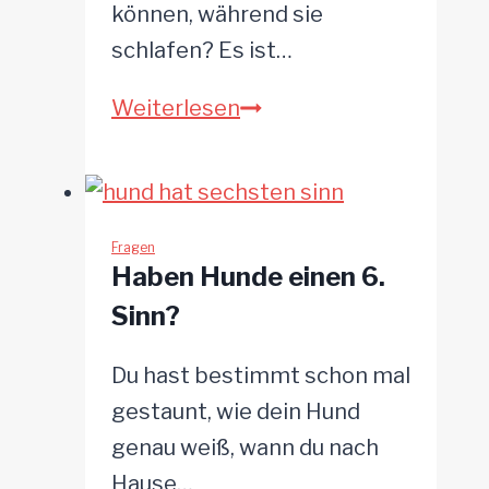
können, während sie
schlafen? Es ist…
Können
Weiterlesen
Hunde
träumen?
Einblicke
in
Fragen
Haben Hunde einen 6.
das
Sinn?
Traumleben
unserer
Du hast bestimmt schon mal
Vierbeiner
gestaunt, wie dein Hund
genau weiß, wann du nach
Hause…