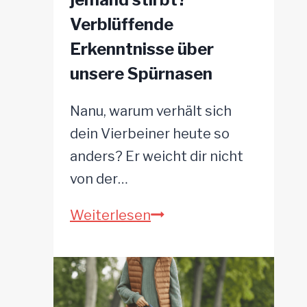
Verblüffende
Erkenntnisse über
unsere Spürnasen
Nanu, warum verhält sich
dein Vierbeiner heute so
anders? Er weicht dir nicht
von der…
Spürt
Weiterlesen
ein
Hund
wenn
jemand