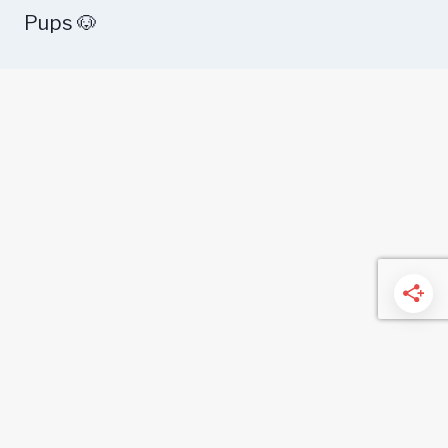
Pups 🐶
Health
Food
Training
Dog Breeds