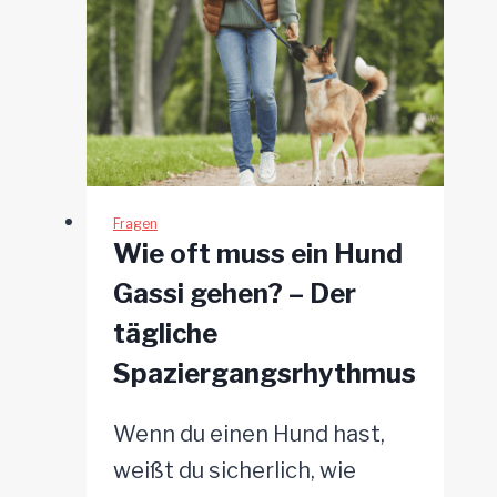
stirbt?
Verblüffende
Erkenntnisse
über
unsere
Spürnasen
Fragen
Wie oft muss ein Hund
Gassi gehen? – Der
tägliche
Spaziergangsrhythmus
Wenn du einen Hund hast,
weißt du sicherlich, wie