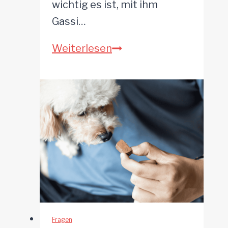
wichtig es ist, mit ihm
Gassi…
Wie
Weiterlesen
oft
muss
ein
Hund
Gassi
gehen?
–
Der
tägliche
Spaziergangsrhythmus
Fragen