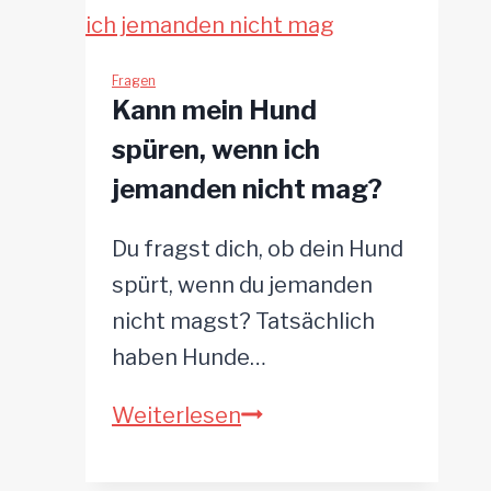
man
dem
Hund
Fragen
Kann mein Hund
eine
spüren, wenn ich
Wurmkur
jemanden nicht mag?
geben?
Optimale
Du fragst dich, ob dein Hund
Intervalle
spürt, wenn du jemanden
für
nicht magst? Tatsächlich
die
haben Hunde…
Entwurmung
Kann
Weiterlesen
mein
Hund