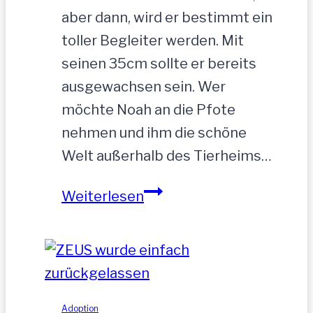
aber dann, wird er bestimmt ein
toller Begleiter werden. Mit
seinen 35cm sollte er bereits
ausgewachsen sein. Wer
möchte Noah an die Pfote
nehmen und ihm die schöne
Welt außerhalb des Tierheims…
NOAH-
Weiterlesen
hübscher
Jung-
Rüde,
35
cm
Adoption