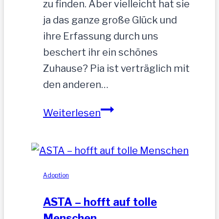
zu finden. Aber vielleicht hat sie
ja das ganze große Glück und
ihre Erfassung durch uns
beschert ihr ein schönes
Zuhause? Pia ist verträglich mit
den anderen…
PIA-
Weiterlesen
zutrauliche
Hündin,52
cm
Adoption
ASTA – hofft auf tolle
Menschen