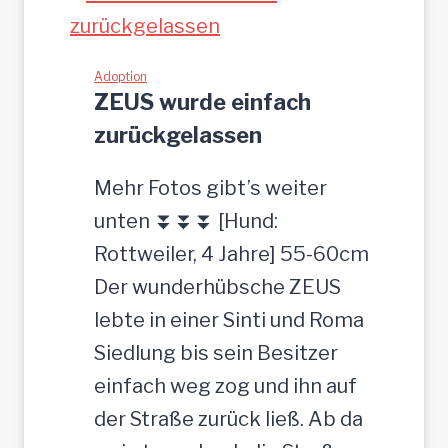
H
t
-
z
h
Adoption
g
ZEUS wurde einfach
ü
e
zurückgelassen
b
s
s
u
Mehr Fotos gibt’s weiter
c
c
unten ⏬⏬⏬ [Hund:
h
h
Rottweiler, 4 Jahre] 55-60cm
e
t
Der wunderhübsche ZEUS
r
lebte in einer Sinti und Roma
J
Siedlung bis sein Besitzer
u
einfach weg zog und ihn auf
n
der Straße zurück ließ. Ab da
g