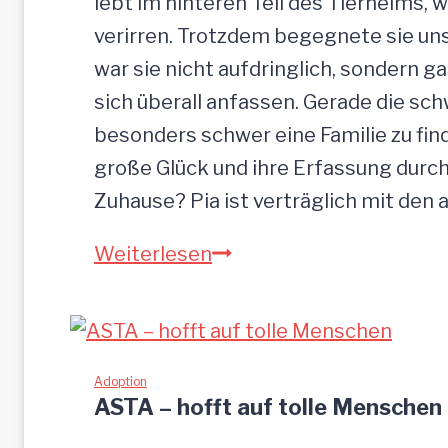
lebt im hinteren Teil des Tierheims, 
s
verirren. Trotzdem begegnete sie uns
s
war sie nicht aufdringlich, sondern ga
e
sich überall anfassen. Gerade die s
n
besonders schwer eine Familie zu finde
große Glück und ihre Erfassung durch
Zuhause? Pia ist verträglich mit den
P
Weiterlesen
I
A
-
z
Adoption
ASTA – hofft auf tolle Menschen
u