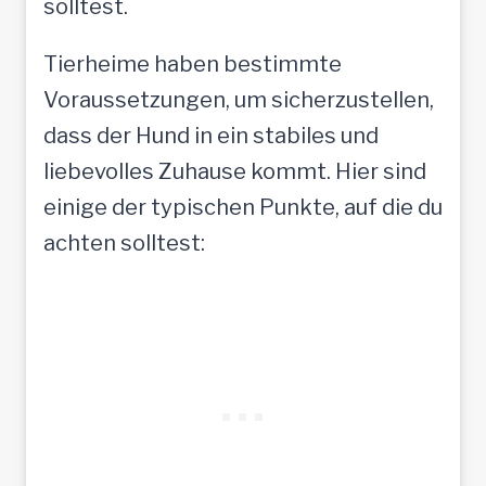
solltest.
M
e
Tierheime haben bestimmte
n
Voraussetzungen, um sicherzustellen,
s
dass der Hund in ein stabiles und
c
liebevolles Zuhause kommt. Hier sind
h
einige der typischen Punkte, auf die du
e
achten solltest:
n