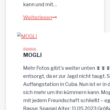
kann und mit…
Z
Weiterlesen
E
U
S
w
Adoption
MOGLI
u
r
Mehr Fotos gibt’s weiter unten ⏬⏬⏬ [
d
entsorgt, da er zur Jagd nicht taugt. 
e
Auffangstation in Cuba. Nun ist er i
e
sich mehr um ihn kümmern kann. Mogli 
i
mit jedem Freundschaft schließt – e
n
Rasse: Spaniel Alter: 11.05.2023 Grö