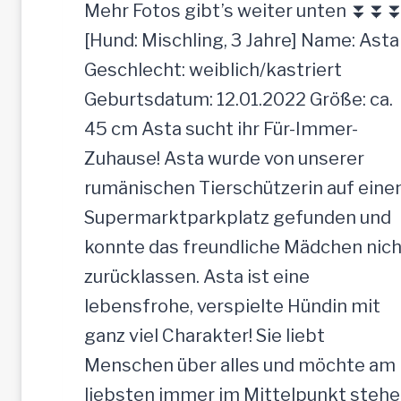
t
Mehr Fotos gibt’s weiter unten ⏬⏬
r
[Hund: Mischling, 3 Jahre] Name: Asta
a
Geschlecht: weiblich/kastriert
u
Geburtsdatum: 12.01.2022 Größe: ca.
l
45 cm Asta sucht ihr Für-Immer-
i
Zuhause! Asta wurde von unserer
c
rumänischen Tierschützerin auf ein
h
Supermarktparkplatz gefunden und
e
konnte das freundliche Mädchen nich
H
zurücklassen. Asta ist eine
ü
lebensfrohe, verspielte Hündin mit
n
ganz viel Charakter! Sie liebt
d
Menschen über alles und möchte am
i
liebsten immer im Mittelpunkt stehe