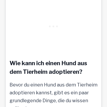
h
o
f
f
t
a
u
f
Wie kann ich einen Hund aus
t
dem Tierheim adoptieren?
o
Bevor du einen Hund aus dem Tierheim
l
adoptieren kannst, gibt es ein paar
l
grundlegende Dinge, die du wissen
e