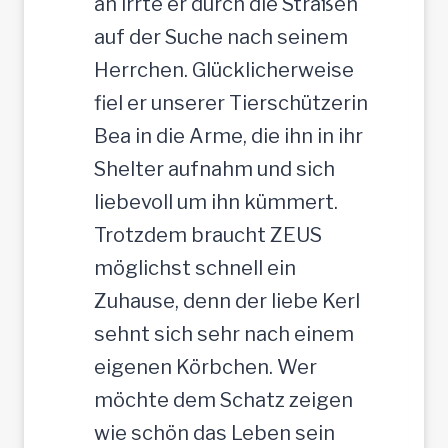
an irrte er durch die Straßen
-
auf der Suche nach seinem
R
Herrchen. Glücklicherweise
ü
fiel er unserer Tierschützerin
d
Bea in die Arme, die ihn in ihr
e
Shelter aufnahm und sich
,
liebevoll um ihn kümmert.
3
Trotzdem braucht ZEUS
5
möglichst schnell ein
c
Zuhause, denn der liebe Kerl
m
sehnt sich sehr nach einem
eigenen Körbchen. Wer
möchte dem Schatz zeigen
wie schön das Leben sein