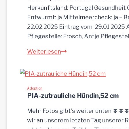
f
Herkunftsland: Portugal Gesundheit Gei
a
Entwurmt: ja Mittelmeercheck: ja – B
c
22.02.2025 Eintrag vom: 29.01.2025 A
h
Pflegestelle: Frosch, Antje Pflegeste
z
M
Weiterlesen
u
O
r
G
ü
L
c
I
Adoption
k
PIA-zutrauliche Hündin,52 cm
g
e
Mehr Fotos gibt’s weiter unten ⏬⏬⏬ 
l
wir an unserem letzten Tag unserer 
a