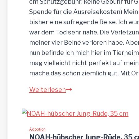
cm Schutzgebühr: keine Gebühr für 
Spende für die Ausreisekosten) Mein
bisher eine aufregende Reise. Ich w
war dem Tod sehr nahe. Die Verletzun
meiner vier Beine verloren habe. Ab
nun befinde ich mich hier im Tierheim
mag vielleicht nicht perfekt auf mein
mache das schon ziemlich gut. Mit O
S
Weiterlesen
a
n
d
u
Adoption
NOAH-hübscher Jung-Rüde, 35 