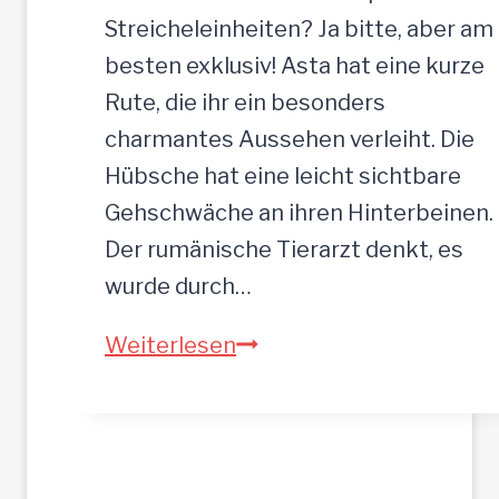
n
Streicheleinheiten? Ja bitte, aber am
,
besten exklusiv! Asta hat eine kurze
5
Rute, die ihr ein besonders
2
charmantes Aussehen verleiht. Die
c
Hübsche hat eine leicht sichtbare
m
Gehschwäche an ihren Hinterbeinen.
Der rumänische Tierarzt denkt, es
wurde durch…
A
Weiterlesen
S
T
A
–