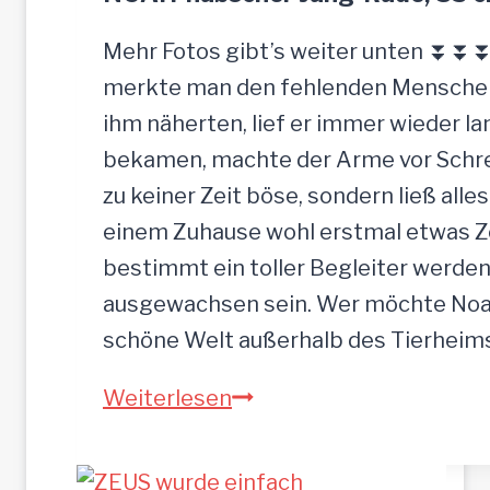
–
G
Mehr Fotos gibt’s weiter unten ⏬⏬⏬ 
n
merkte man den fehlenden Menschenk
a
ihm näherten, lief er immer wieder la
d
bekamen, machte der Arme vor Schrec
e
zu keiner Zeit böse, sondern ließ alle
n
einem Zuhause wohl erstmal etwas Zei
b
bestimmt ein toller Begleiter werden.
r
ausgewachsen sein. Wer möchte Noah
o
schöne Welt außerhalb des Tierhei
t
N
Weiterlesen
p
O
l
A
a