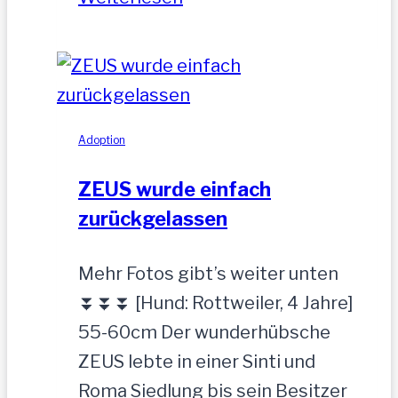
hübscher
Jung-
Rüde,
35
cm
Adoption
ZEUS wurde einfach
zurückgelassen
Mehr Fotos gibt’s weiter unten
⏬⏬⏬ [Hund: Rottweiler, 4 Jahre]
55-60cm Der wunderhübsche
ZEUS lebte in einer Sinti und
Roma Siedlung bis sein Besitzer