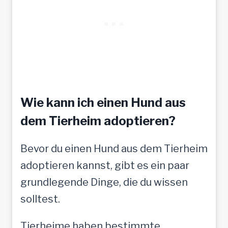
f
f
t
a
u
f
Wie kann ich einen Hund aus
t
dem Tierheim adoptieren?
o
Bevor du einen Hund aus dem Tierheim
l
adoptieren kannst, gibt es ein paar
l
grundlegende Dinge, die du wissen
e
solltest.
M
e
Tierheime haben bestimmte