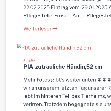
c
22.02.2025 Eintrag vom: 29.01.2025 A
h
Pflegestelle: Frosch, Antje Pflegeste
z
M
Weiterlesen
u
O
r
G
ü
L
c
I
Adoption
k
PIA-zutrauliche Hündin,52 cm
g
e
Mehr Fotos gibt’s weiter unten ⏬⏬⏬ 
l
wir an unserem letzten Tag unserer 
a
lebt im hinteren Teil des Tierheims, 
s
verirren. Trotzdem begegnete sie uns