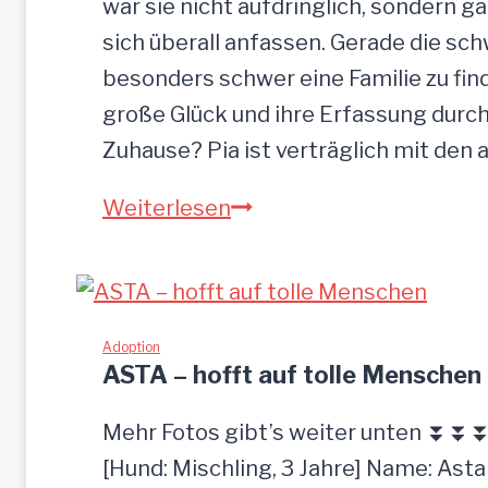
s
war sie nicht aufdringlich, sondern ga
e
sich überall anfassen. Gerade die s
n
besonders schwer eine Familie zu finde
große Glück und ihre Erfassung durch
Zuhause? Pia ist verträglich mit den
P
Weiterlesen
I
A
-
z
Adoption
ASTA – hofft auf tolle Menschen
u
t
Mehr Fotos gibt’s weiter unten ⏬⏬
r
[Hund: Mischling, 3 Jahre] Name: Asta