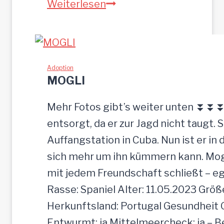
Z
Weiterlesen
E
U
S
w
Adoption
MOGLI
u
r
Mehr Fotos gibt’s weiter unten ⏬⏬⏬ [
d
entsorgt, da er zur Jagd nicht taugt. 
e
Auffangstation in Cuba. Nun ist er i
e
sich mehr um ihn kümmern kann. Mogli 
i
mit jedem Freundschaft schließt – e
n
Rasse: Spaniel Alter: 11.05.2023 Grö
f
Herkunftsland: Portugal Gesundheit Gei
a
Entwurmt: ja Mittelmeercheck: ja – B