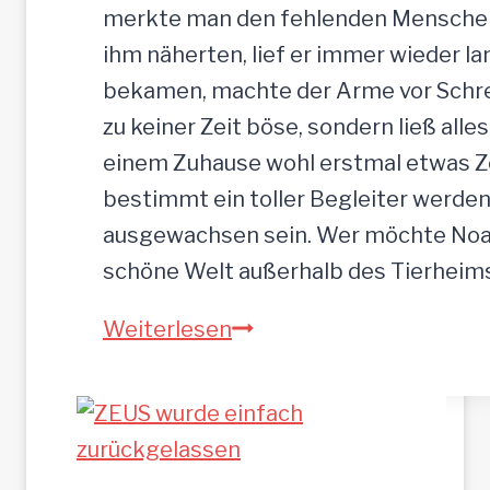
n
merkte man den fehlenden Menschenk
a
ihm näherten, lief er immer wieder la
d
bekamen, machte der Arme vor Schrec
e
zu keiner Zeit böse, sondern ließ alle
n
einem Zuhause wohl erstmal etwas Zei
b
bestimmt ein toller Begleiter werden.
r
ausgewachsen sein. Wer möchte Noah
o
schöne Welt außerhalb des Tierhei
t
N
Weiterlesen
p
O
l
A
a
H
t
-
z