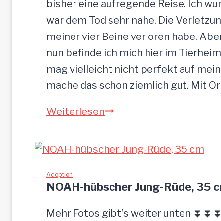
bisher eine aufregende Reise. Ich w
war dem Tod sehr nahe. Die Verletzun
meiner vier Beine verloren habe. Ab
nun befinde ich mich hier im Tierheim
mag vielleicht nicht perfekt auf mein
mache das schon ziemlich gut. Mit O
S
Weiterlesen
a
n
d
u
Adoption
NOAH-hübscher Jung-Rüde, 35 
–
G
Mehr Fotos gibt’s weiter unten ⏬⏬⏬ 