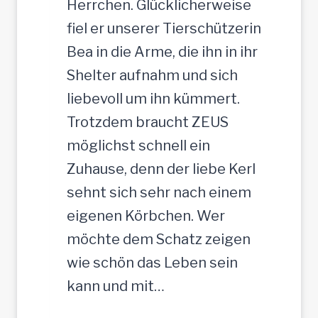
Herrchen. Glücklicherweise
ü
fiel er unserer Tierschützerin
d
Bea in die Arme, die ihn in ihr
e
Shelter aufnahm und sich
,
liebevoll um ihn kümmert.
3
Trotzdem braucht ZEUS
5
möglichst schnell ein
c
Zuhause, denn der liebe Kerl
m
sehnt sich sehr nach einem
eigenen Körbchen. Wer
möchte dem Schatz zeigen
wie schön das Leben sein
kann und mit…