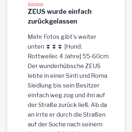
h
Adoption
g
ZEUS wurde einfach
ü
e
zurückgelassen
b
s
s
u
Mehr Fotos gibt’s weiter
c
c
unten ⏬⏬⏬ [Hund:
h
h
Rottweiler, 4 Jahre] 55-60cm
e
t
Der wunderhübsche ZEUS
r
lebte in einer Sinti und Roma
J
Siedlung bis sein Besitzer
u
einfach weg zog und ihn auf
n
der Straße zurück ließ. Ab da
g
an irrte er durch die Straßen
-
auf der Suche nach seinem
R