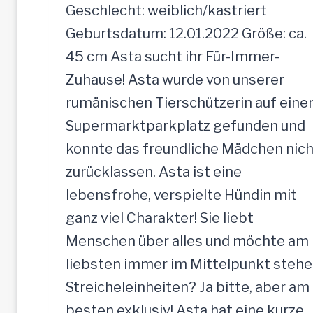
a
Geschlecht: weiblich/kastriert
u
Geburtsdatum: 12.01.2022 Größe: ca.
l
45 cm Asta sucht ihr Für-Immer-
i
Zuhause! Asta wurde von unserer
c
rumänischen Tierschützerin auf ein
h
Supermarktparkplatz gefunden und
e
konnte das freundliche Mädchen nich
H
zurücklassen. Asta ist eine
ü
lebensfrohe, verspielte Hündin mit
n
ganz viel Charakter! Sie liebt
d
Menschen über alles und möchte am
i
liebsten immer im Mittelpunkt stehe
n
Streicheleinheiten? Ja bitte, aber am
,
besten exklusiv! Asta hat eine kurze