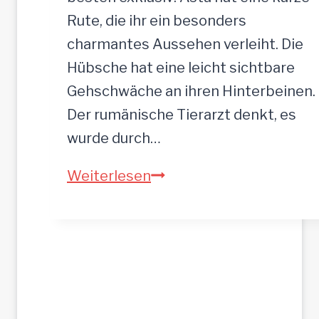
5
Rute, die ihr ein besonders
2
charmantes Aussehen verleiht. Die
c
Hübsche hat eine leicht sichtbare
m
Gehschwäche an ihren Hinterbeinen.
Der rumänische Tierarzt denkt, es
wurde durch…
A
Weiterlesen
S
T
A
–
h
o