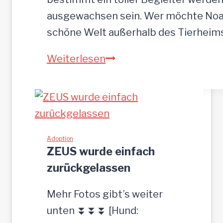
r
ausgewachsen sein. Wer möchte Noah
o
schöne Welt außerhalb des Tierhei
t
N
Weiterlesen
p
O
l
A
a
H
t
-
z
h
Adoption
g
ZEUS wurde einfach
ü
e
zurückgelassen
b
s
s
u
Mehr Fotos gibt’s weiter
c
c
unten ⏬⏬⏬ [Hund:
h