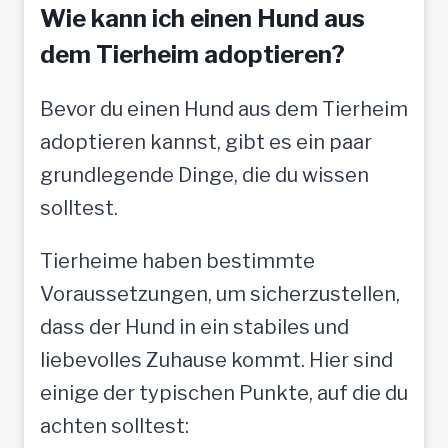
f
Wie kann ich einen Hund aus
t
dem Tierheim adoptieren?
o
Bevor du einen Hund aus dem Tierheim
l
adoptieren kannst, gibt es ein paar
l
grundlegende Dinge, die du wissen
e
solltest.
M
e
Tierheime haben bestimmte
n
Voraussetzungen, um sicherzustellen,
s
dass der Hund in ein stabiles und
c
liebevolles Zuhause kommt. Hier sind
h
einige der typischen Punkte, auf die du
e
achten solltest:
n