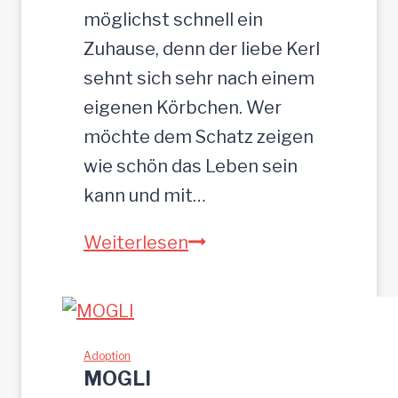
5
möglichst schnell ein
c
Zuhause, denn der liebe Kerl
m
sehnt sich sehr nach einem
eigenen Körbchen. Wer
möchte dem Schatz zeigen
wie schön das Leben sein
kann und mit…
Z
Weiterlesen
E
U
S
w
Adoption
MOGLI
u