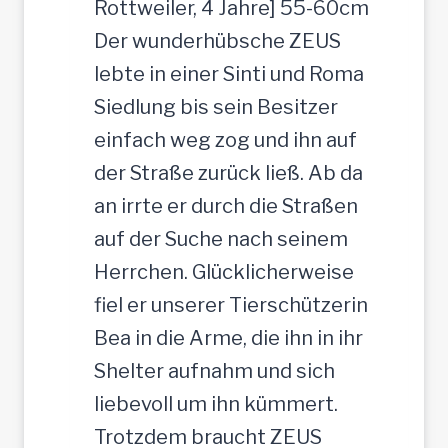
h
Rottweiler, 4 Jahre] 55-60cm
e
t
Der wunderhübsche ZEUS
r
lebte in einer Sinti und Roma
J
Siedlung bis sein Besitzer
u
einfach weg zog und ihn auf
n
der Straße zurück ließ. Ab da
g
an irrte er durch die Straßen
-
auf der Suche nach seinem
R
Herrchen. Glücklicherweise
ü
fiel er unserer Tierschützerin
d
Bea in die Arme, die ihn in ihr
e
Shelter aufnahm und sich
,
liebevoll um ihn kümmert.
3
Trotzdem braucht ZEUS