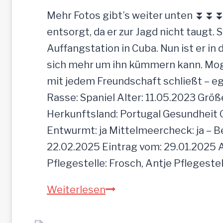
r
Mehr Fotos gibt’s weiter unten ⏬⏬⏬ [
d
entsorgt, da er zur Jagd nicht taugt. 
e
Auffangstation in Cuba. Nun ist er i
e
sich mehr um ihn kümmern kann. Mogli 
i
mit jedem Freundschaft schließt – e
n
Rasse: Spaniel Alter: 11.05.2023 Grö
f
Herkunftsland: Portugal Gesundheit Gei
a
Entwurmt: ja Mittelmeercheck: ja – B
c
22.02.2025 Eintrag vom: 29.01.2025 A
h
Pflegestelle: Frosch, Antje Pflegeste
z
M
Weiterlesen
u
O
r
G