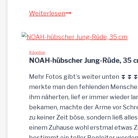
S
Weiterlesen
a
n
d
u
Adoption
NOAH-hübscher Jung-Rüde, 35 
–
G
Mehr Fotos gibt’s weiter unten ⏬⏬⏬ 
n
merkte man den fehlenden Menschenk
a
ihm näherten, lief er immer wieder la
d
bekamen, machte der Arme vor Schrec
e
zu keiner Zeit böse, sondern ließ alle
n
einem Zuhause wohl erstmal etwas Zei
b
bestimmt ein toller Begleiter werden.