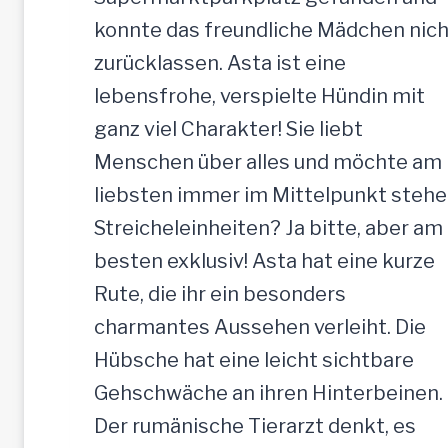
e
konnte das freundliche Mädchen nich
H
zurücklassen. Asta ist eine
ü
lebensfrohe, verspielte Hündin mit
n
ganz viel Charakter! Sie liebt
d
Menschen über alles und möchte am
i
liebsten immer im Mittelpunkt stehe
n
Streicheleinheiten? Ja bitte, aber am
,
besten exklusiv! Asta hat eine kurze
5
Rute, die ihr ein besonders
2
charmantes Aussehen verleiht. Die
c
Hübsche hat eine leicht sichtbare
m
Gehschwäche an ihren Hinterbeinen.
Der rumänische Tierarzt denkt, es