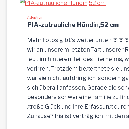
ü
L
c
I
Adoption
k
PIA-zutrauliche Hündin,52 cm
g
e
Mehr Fotos gibt’s weiter unten ⏬⏬⏬ 
l
wir an unserem letzten Tag unserer 
a
lebt im hinteren Teil des Tierheims, 
s
verirren. Trotzdem begegnete sie uns
s
war sie nicht aufdringlich, sondern ga
e
sich überall anfassen. Gerade die s
n
besonders schwer eine Familie zu finde
große Glück und ihre Erfassung durch
Zuhause? Pia ist verträglich mit den