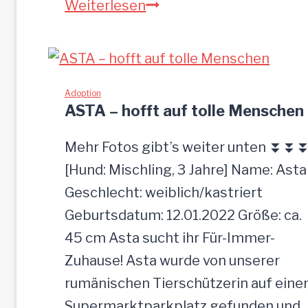
P
Weiterlesen
I
A
-
z
Adoption
ASTA – hofft auf tolle Menschen
u
t
Mehr Fotos gibt’s weiter unten ⏬⏬
r
[Hund: Mischling, 3 Jahre] Name: Asta
a
Geschlecht: weiblich/kastriert
u
Geburtsdatum: 12.01.2022 Größe: ca.
l
45 cm Asta sucht ihr Für-Immer-
i
Zuhause! Asta wurde von unserer
c
rumänischen Tierschützerin auf ein
h
Supermarktparkplatz gefunden und