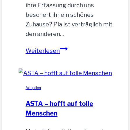
ihre Erfassung durch uns
beschert ihr ein schönes
Zuhause? Pia ist verträglich mit
den anderen…
PIA-
Weiterlesen
zutrauliche
Hündin,52
cm
Adoption
ASTA – hofft auf tolle
Menschen