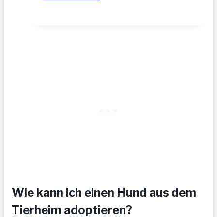
–
hofft
auf
tolle
Menschen
Wie kann ich einen Hund aus dem
Tierheim adoptieren?