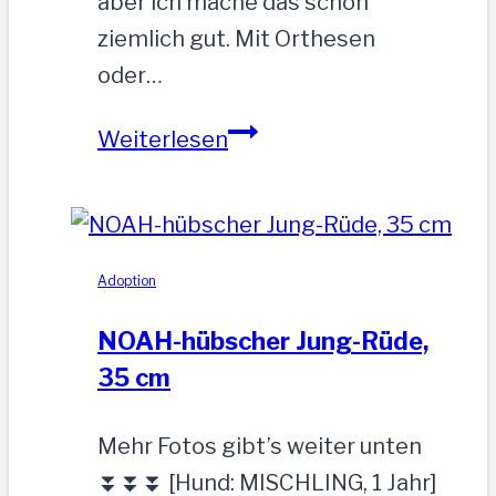
aber ich mache das schon
ziemlich gut. Mit Orthesen
oder…
Sandu
Weiterlesen
–
Gnadenbrotplatz
gesucht
Adoption
NOAH-hübscher Jung-Rüde,
35 cm
Mehr Fotos gibt’s weiter unten
⏬⏬⏬ [Hund: MISCHLING, 1 Jahr]