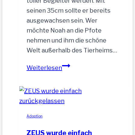
toller Begleiter werden. Mit
seinen 35cm sollte er bereits
ausgewachsen sein. Wer
möchte Noah an die Pfote
nehmen und ihm die schöne
Welt außerhalb des Tierheims…
NOAH-
Weiterlesen
hübscher
Jung-
Rüde,
35
cm
Adoption
ZEUS wurde einfach